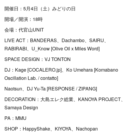
開催日：5月4日（土）みどりの日
開場／開演：18時
会場：代官山UNIT
LIVE ACT：BANDERAS、Dachambo、SAIRU、
RABIRABI、U_Know [Olive Oil x Miles Word]
SPACE DESIGN：VJ TONTON
DJ：Kage [COCALERO.jp]、Ko Umehara [Komabano
Oscillation Lab. / contatto]
Naotsun、DJ Yu-Ta [RESPONSE / ZIPANG]
DECORATION：大島エレク総業、KANOYA PROJECT、
Samaya Design
PA：MMU
SHOP：HappyShake、KIYOYA、Nachopan