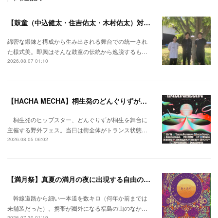
【鼓童（中込健太・住吉佑太・木村佑太）対談】即興で得られる新たな感覚。
綿密な鍛錬と構成から生み出される舞台での統一され
た様式美。即興はそんな鼓童の伝統から逸脱するも…
2026.08.07 01:10
【HACHA MECHA】桐生発のどんぐりずが桐生をハチャメチャに彩る。
桐生発のヒップスター、どんぐりずが桐生を舞台に
主催する野外フェス。当日は街全体がトランス状態…
2026.08.05 06:02
【満月祭】真夏の満月の夜に出現する自由の桃源郷。
幹線道路から細い一本道を数キロ（何年か前までは
未舗装だった）。携帯が圏外になる福島の山のなか…
2026.07.30 01:19