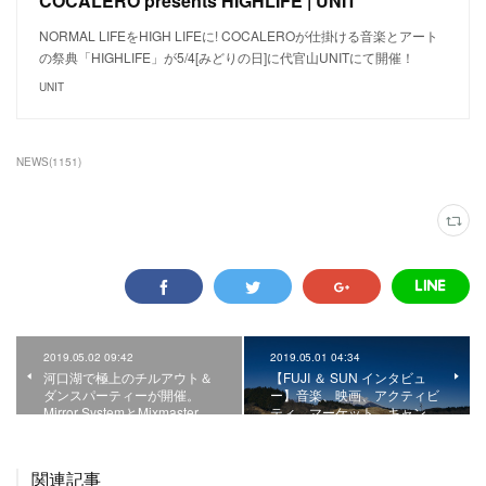
COCALERO presents HIGHLIFE | UNIT
NORMAL LIFEをHIGH LIFEに! COCALEROが仕掛ける音楽とアート
の祭典「HIGHLIFE」が5/4[みどりの日]に代官山UNITにて開催！
UNIT
NEWS
(
1151
)
2019.05.02 09:42
2019.05.01 04:34
河口湖で極上のチルアウト＆
【FUJI ＆ SUN インタビュ
ダンスパーティーが開催。
ー】音楽、映画、アクティビ
Mirror SystemとMixmaster …
ティ、マーケット、キャン…
関連記事