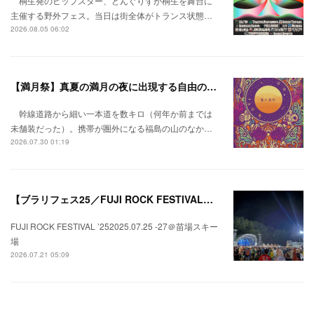
桐生発のヒップスター、どんぐりずが桐生を舞台に
主催する野外フェス。当日は街全体がトランス状態…
2026.08.05 06:02
【満月祭】真夏の満月の夜に出現する自由の桃源郷。
幹線道路から細い一本道を数キロ（何年か前までは
未舗装だった）。携帯が圏外になる福島の山のなか…
2026.07.30 01:19
【ブラリフェス25／FUJI ROCK FESTIVAL】日本の夏にはフジロックが欠かせない。
FUJI ROCK FESTIVAL ’252025.07.25 -27＠苗場スキー
場
2026.07.21 05:09