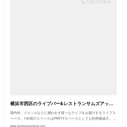
横浜市西区のライブバー&レストランサムズアップ ｜ LIVE BAR CAFE RESTAURANT GROUPE STOVES
国内外、ジャンルなどに捕われず様々なライブをお届けするライブス
ペース。140席のスペースはPARTYスペースとしても利用価値大。 …
www.stovesyokohama.com