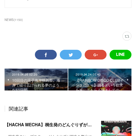
NEWS
(
1150
)
2019.04.26 02:20
2019.04.24 05:43
10回目の逗子海岸映画祭。海
【RAINBOW DISCO CLUBイ
岸で繰り広げられる夢のよう
ンタビュー】踊るという欲求
な11日間。
を感じてもらう場としての…
関連記事
【HACHA MECHA】桐生発のどんぐりずが桐生をハチャメチャに彩る。