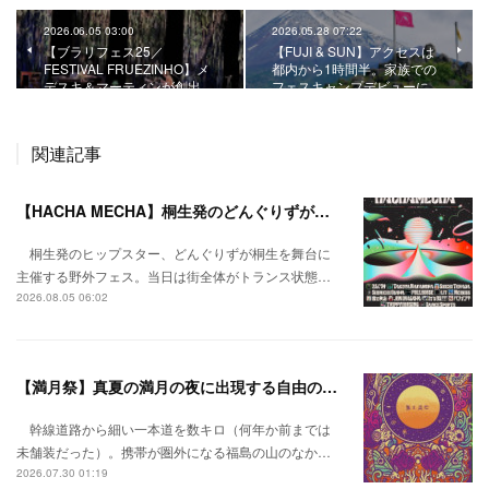
2026.06.05 03:00
2026.05.28 07:22
【ブラリフェス25／
【FUJI & SUN】アクセスは
FESTIVAL FRUEZINHO】メ
都内から1時間半。家族での
デスキ＆マーティンが創出…
フェスキャンプデビューに…
関連記事
【HACHA MECHA】桐生発のどんぐりずが桐生をハチャメチャに彩る。
桐生発のヒップスター、どんぐりずが桐生を舞台に
主催する野外フェス。当日は街全体がトランス状態…
2026.08.05 06:02
【満月祭】真夏の満月の夜に出現する自由の桃源郷。
幹線道路から細い一本道を数キロ（何年か前までは
未舗装だった）。携帯が圏外になる福島の山のなか…
2026.07.30 01:19