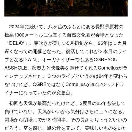
2024年に続いて、八ヶ岳のふもとにある長野県原村の
標高1300メートルに位置する自然文化園が会場となった
「DELAY」。芽吹きが美しい5月初旬から、25年は１カ月
遅くなっての開催となった。復活してこれが２本目のライ
ブとなるD.A.N,、オーガナイザーでもあるOGREYOU
ASSHOLE、演奏力と映像美を魅せてくれるCorneliusがラ
インナップされた。３つのライブというのは24年と変わら
ないけれど、OGREではなくCorneliusが25年のヘッドラ
イナーになっていたのが変更点。
初回も天気が最高だったけれど、2度目の25年も決して
負けていない。天気がいいから気分はさらに上々になる。
開場から閉場までが６時間半。その長さもちょうどいいの
だろう。空を感じ、風の音を聞いて、美味しいものをいた