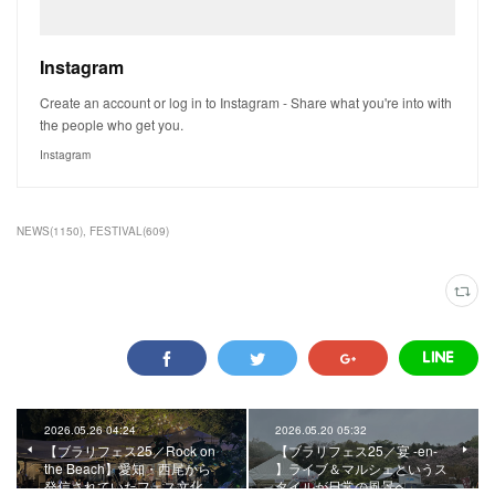
Instagram
Create an account or log in to Instagram - Share what you're into with
the people who get you.
Instagram
NEWS
(
1150
)
FESTIVAL
(
609
)
2026.05.26 04:24
2026.05.20 05:32
【ブラリフェス25／Rock on
【ブラリフェス25／宴 -en-
the Beach】愛知・西尾から
】ライブ＆マルシェというス
発信されていたフェス文化…
タイルが日常の風景へ。