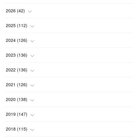
2026
(
42
)
(
1
)
2025
(
112
)
(
3
)
(
7
)
2024
(
126
)
(
5
)
(
13
)
(
7
)
2023
(
136
)
(
13
)
(
15
)
(
13
)
(
4
)
2022
(
136
)
(
6
)
(
12
)
(
15
)
(
15
)
(
6
)
2021
(
126
)
(
2
)
(
12
)
(
23
)
(
21
)
(
20
)
(
13
)
2020
(
138
)
(
6
)
(
6
)
(
17
)
(
15
)
(
22
)
(
13
)
(
9
)
2019
(
147
)
(
6
)
(
6
)
(
5
)
(
14
)
(
11
)
(
9
)
(
14
)
(
14
)
2018
(
115
)