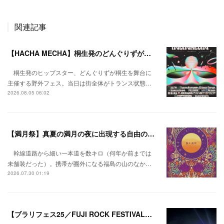
関連記事
【HACHA MECHA】桐生発のどんぐりずが桐生をハチャメチャに彩る。
桐生発のヒップスター、どんぐりずが桐生を舞台に
主催する野外フェス。当日は街全体がトランス状態…
2026.08.05 06:02
【満月祭】真夏の満月の夜に出現する自由の桃源郷。
幹線道路から細い一本道を数キロ（何年か前までは
未舗装だった）。携帯が圏外になる福島の山のなか…
2026.07.30 01:19
【ブラリフェス25／FUJI ROCK FESTIVAL】日本の夏にはフジロックが欠かせない。