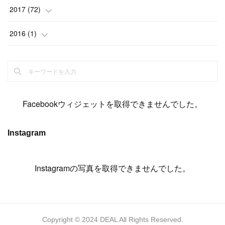
(
14
)
(
4
)
(
11
)
(
15
)
(
19
)
(
19
)
(
17
)
(
8
)
2017
(
72
)
(
8
)
(
18
)
(
8
)
(
6
)
(
15
)
(
18
)
(
22
)
(
17
)
(
16
)
2016
(
1
)
(
5
)
(
8
)
(
16
)
(
10
)
(
6
)
(
12
)
(
13
)
(
14
)
(
14
)
(
1
)
(
8
)
(
7
)
(
10
)
(
13
)
(
15
)
(
11
)
(
15
)
(
9
)
(
9
)
(
6
)
(
3
)
(
8
)
(
11
)
(
16
)
(
12
)
(
13
)
(
17
)
(
8
)
Facebookウィジェットを取得できませんでした。
(
6
)
(
7
)
(
7
)
(
7
)
(
13
)
(
12
)
(
10
)
(
9
)
Instagram
(
7
)
(
8
)
(
5
)
(
7
)
(
14
)
(
6
)
(
14
)
(
7
)
(
4
Instagramの写真を取得できませんでした。
)
(
5
)
(
8
)
(
8
)
(
2
)
(
4
)
(
9
)
(
3
)
(
9
)
(
9
)
(
8
)
(
8
)
Copyright © 2024 DEAL All Rights Reserved.