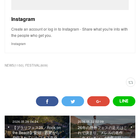
Instagram
Create an account or log in to Instagram - Share what you're into with
the people who get you.
Instagram
NEWS
(
1150
)
FESTIVAL
(
609
)
2026.05.26 04:24
2026.05.22 02:09
【ブラリフェス25／Rock on
26年の野外フェスの足元はこ
the Beach】愛知・西尾から
れで決まり。メレルの名作
発信されていたフェス文化…
「カメレオン」が6年ぶり…