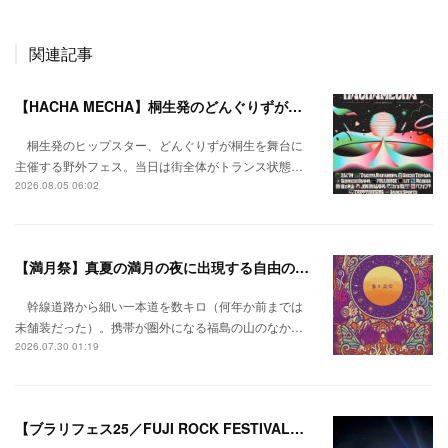
関連記事
【HACHA MECHA】桐生発のどんぐりずが桐生をハチャメチャに彩る。
桐生発のヒップスター、どんぐりずが桐生を舞台に
主催する野外フェス。当日は街全体がトランス状態…
2026.08.05 06:02
【満月祭】真夏の満月の夜に出現する自由の桃源郷。
幹線道路から細い一本道を数キロ（何年か前までは
未舗装だった）。携帯が圏外になる福島の山のなか…
2026.07.30 01:19
【ブラリフェス25／FUJI ROCK FESTIVAL】日本の夏にはフジロックが欠かせない。