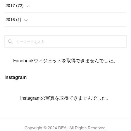
(
14
)
(
4
)
(
11
)
(
15
)
(
19
)
(
19
)
(
17
)
(
8
)
2017
(
72
)
(
8
)
(
18
)
(
8
)
(
6
)
(
15
)
(
18
)
(
22
)
(
17
)
(
16
)
2016
(
1
)
(
5
)
(
8
)
(
16
)
(
10
)
(
6
)
(
12
)
(
13
)
(
14
)
(
14
)
(
1
)
(
8
)
(
7
)
(
10
)
(
13
)
(
15
)
(
11
)
(
15
)
(
9
)
(
9
)
(
6
)
(
3
)
(
8
)
(
11
)
(
16
)
(
12
)
(
13
)
(
17
)
(
8
)
Facebookウィジェットを取得できませんでした。
(
6
)
(
7
)
(
7
)
(
7
)
(
13
)
(
12
)
(
10
)
(
9
)
Instagram
(
7
)
(
8
)
(
5
)
(
7
)
(
14
)
(
6
)
(
14
)
(
7
)
(
4
Instagramの写真を取得できませんでした。
)
(
5
)
(
8
)
(
8
)
(
2
)
(
4
)
(
9
)
(
3
)
(
9
)
(
9
)
(
8
)
(
8
)
Copyright © 2024 DEAL All Rights Reserved.