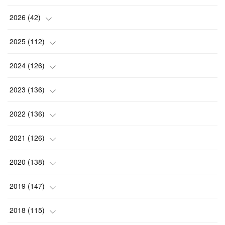
2026
(
42
)
(
1
)
2025
(
112
)
(
3
)
(
7
)
2024
(
126
)
(
5
)
(
13
)
(
7
)
2023
(
136
)
(
13
)
(
15
)
(
13
)
(
4
)
2022
(
136
)
(
6
)
(
12
)
(
15
)
(
15
)
(
6
)
2021
(
126
)
(
2
)
(
12
)
(
23
)
(
21
)
(
20
)
(
13
)
2020
(
138
)
(
6
)
(
6
)
(
17
)
(
15
)
(
22
)
(
13
)
(
9
)
2019
(
147
)
(
6
)
(
6
)
(
5
)
(
14
)
(
11
)
(
9
)
(
14
)
(
14
)
2018
(
115
)