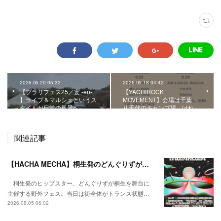
2026.05.20 05:32
2026.05.18 04:42
【ブラリフェス25／宴 -en-
【YACHIROCK
】ライブ＆マルシェというス
MOVEMENT】会場は千葉・
タイルが日常の風景へ。
八千代のキャンプ場。けれ…
関連記事
【HACHA MECHA】桐生発のどんぐりずが桐生をハチャメチャに彩る。
桐生発のヒップスター、どんぐりずが桐生を舞台に
主催する野外フェス。当日は街全体がトランス状態…
2026.08.05 06:02