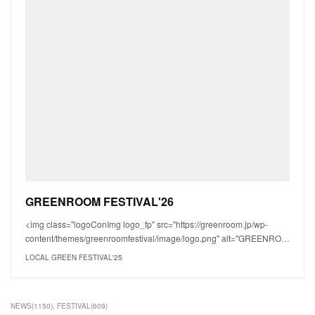
GREENROOM FESTIVAL'26
<img class="logoConImg logo_fp" src="https://greenroom.jp/wp-
content/themes/greenroomfestival/image/logo.png" alt="GREENRO…
LOCAL GREEN FESTIVAL'25
NEWS
(
1150
)
FESTIVAL
(
609
)