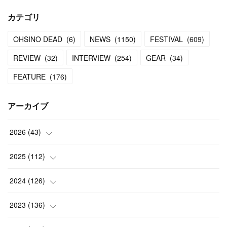
カテゴリ
OHSINO DEAD
(
6
)
NEWS
(
1150
)
FESTIVAL
(
609
)
REVIEW
(
32
)
INTERVIEW
(
254
)
GEAR
(
34
)
FEATURE
(
176
)
アーカイブ
2026
(
43
)
(
2
)
2025
(
112
)
(
3
)
(
7
)
2024
(
126
)
(
5
)
(
13
)
(
7
)
2023
(
136
)
(
13
)
(
15
)