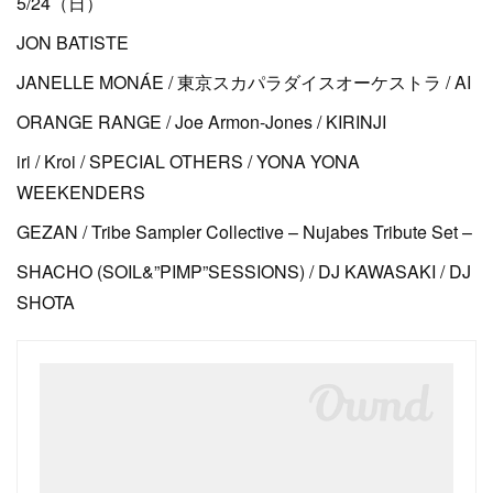
5/24（日）
JON BATISTE
JANELLE MONÁE / 東京スカパラダイスオーケストラ / AI
ORANGE RANGE / Joe Armon-Jones / KIRINJI
iri / Kroi / SPECIAL OTHERS / YONA YONA
WEEKENDERS
GEZAN / Tribe Sampler Collective – Nujabes Tribute Set –
SHACHO (SOIL&”PIMP”SESSIONS) / DJ KAWASAKI / DJ
SHOTA