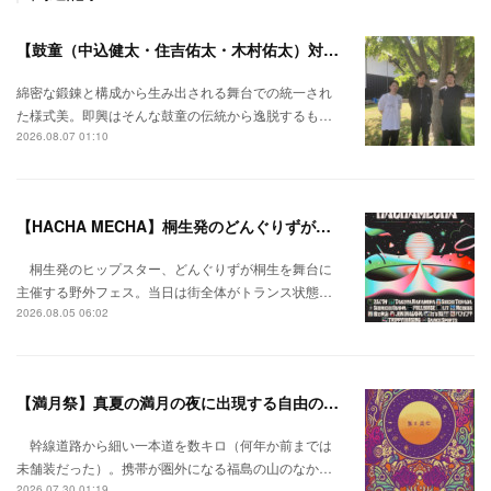
【鼓童（中込健太・住吉佑太・木村佑太）対談】即興で得られる新たな感覚。
綿密な鍛錬と構成から生み出される舞台での統一され
た様式美。即興はそんな鼓童の伝統から逸脱するも…
2026.08.07 01:10
【HACHA MECHA】桐生発のどんぐりずが桐生をハチャメチャに彩る。
桐生発のヒップスター、どんぐりずが桐生を舞台に
主催する野外フェス。当日は街全体がトランス状態…
2026.08.05 06:02
【満月祭】真夏の満月の夜に出現する自由の桃源郷。
幹線道路から細い一本道を数キロ（何年か前までは
未舗装だった）。携帯が圏外になる福島の山のなか…
2026.07.30 01:19