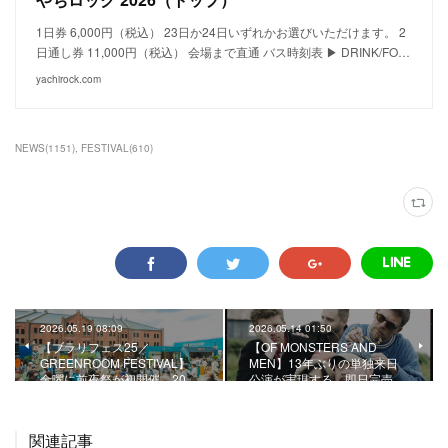
1日券 6,000円（税込） 23日か24日いずれかお選びいただけます。 2
日通し券 11,000円（税込） 会場まで直通 バス時刻表 ▶ DRINK/FO…
yachirock.com
NEWS
(
1151
)
FESTIVAL
(
610
)
2026.05.19 08:09
2026.05.14 01:50
【ブラリフェス25／
【OF MONSTERS AND
GREENROOM FESTIVAL】
MEN】13年ぶりの単独来日
金曜に前夜祭が初開催。20…
公演が実現する。即日完売…
関連記事