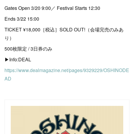
Gates Open 3/20 9:00／ Festival Starts 12:30
Ends 3/22 15:00
TICKET ¥18,000［税込］SOLD OUT!（会場完売のみあ
り）
500枚限定 / 3日券のみ
▶︎Info:DEAL
https://www.dealmagazine.net/pages/9329229/OSHINODE
AD