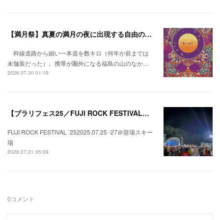
【満月祭】真夏の満月の夜に出現する自由の桃源郷。
幹線道路から細い一本道を数キロ（何年か前までは
未舗装だった）。携帯が圏外になる福島の山のなか…
2026.07.30 01:19
【ブラリフェス25／FUJI ROCK FESTIVAL】日本の夏にはフジロックが欠かせない。
FUJI ROCK FESTIVAL ’252025.07.25 -27＠苗場スキー
場
2026.07.21 05:09
0
コメント