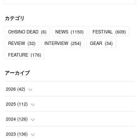
カテゴリ
OHSINO DEAD
(
6
)
NEWS
(
1150
)
FESTIVAL
(
609
)
REVIEW
(
32
)
INTERVIEW
(
254
)
GEAR
(
34
)
FEATURE
(
176
)
アーカイブ
2026
(
42
)
(
1
)
2025
(
112
)
(
3
)
(
7
)
2024
(
126
)
(
5
)
(
13
)
(
7
)
2023
(
136
)