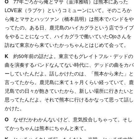
O
77年ごろから俺とマサ（韮澤雅晴）は熊本にあった
LOVE家（ラブケ）というコミューンにいて。そのころか
ら俺とマサとハッツァン（橋本昌明）は熊本でバンドをや
ってたの。ある日、鹿児島のハイカグラという店でライブ
をやることになって、ハイカグラで働いていたOjoさんを
訪ねて東京から来ていたかっちゃんとはじめて会って。
K
約50年前の話だよ。東京でもグレイトフル・デッドの
曲を演奏するバンドなんてない時代に、デッドの曲をカバ
ーしていたんだよ。話しかけたのは、「熊本から来た」と
言ってたから。鹿児島に来て１ヶ月くらい経っていて、鹿
児島での日々が飽きていたから、新しい場所に行きたいと
思ってたんだよ。それで熊本に行けるかなって思って話し
かけた。
O
なぜだかわかんないけど、意気投合しちゃって。そし
てかっちゃんは熊本にちゃんと来て。