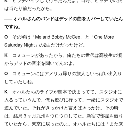
K
ヒッチハイクして行ったんだよ。当時、ヒッチでの旅
は当たり前だったから。
––– オハルさんのバンドはデッドの曲をカバーしていたん
ですね。
O
その頃は「Me and Bobby McGee」と「One More
Saturday Night」の2曲だけだったけど。
K
コミューンがあったから、俺たちの世代は高校生の頃
からデッドの音楽を聞いてんのよ。
O
コミューンにはアメリカ帰りの旅人もいっぱい出入り
していたしね。
K
オハルたちのライブが熊本で決まってて、スタジオに
入るっていうんで、俺も遊びに行って、一緒にスタジオで
遊んでいた。それがきっかけと言えばきっかけ。その時
は、結局３ヶ月九州をウロウロしてた。新宿で部屋を借り
ていたから、東京に戻ったのよ。オハルたちには「また来