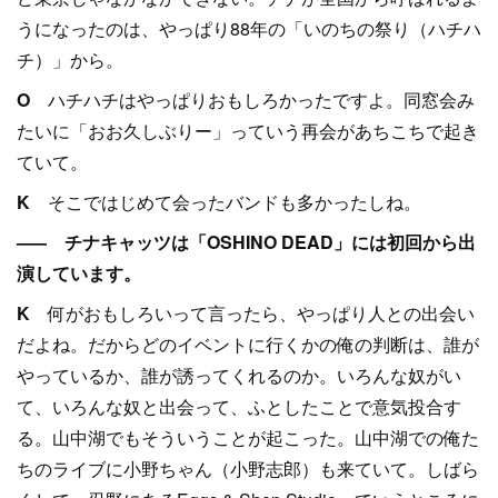
うになったのは、やっぱり88年の「いのちの祭り（ハチハ
チ）」から。
O
ハチハチはやっぱりおもしろかったですよ。同窓会み
たいに「おお久しぶりー」っていう再会があちこちで起き
ていて。
K
そこではじめて会ったバンドも多かったしね。
––– チナキャッツは「OSHINO DEAD」には初回から出
演しています。
K
何がおもしろいって言ったら、やっぱり人との出会い
だよね。だからどのイベントに行くかの俺の判断は、誰が
やっているか、誰が誘ってくれるのか。いろんな奴がい
て、いろんな奴と出会って、ふとしたことで意気投合す
る。山中湖でもそういうことが起こった。山中湖での俺た
ちのライブに小野ちゃん（小野志郎）も来ていて。しばら