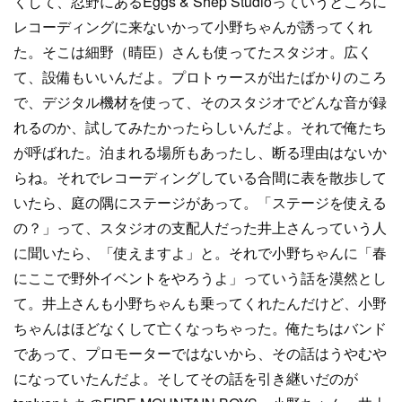
くして、忍野にあるEggs & Shep Studioっていうところに
レコーディングに来ないかって小野ちゃんが誘ってくれ
た。そこは細野（晴臣）さんも使ってたスタジオ。広く
て、設備もいいんだよ。プロトゥースが出たばかりのころ
で、デジタル機材を使って、そのスタジオでどんな音が録
れるのか、試してみたかったらしいんだよ。それで俺たち
が呼ばれた。泊まれる場所もあったし、断る理由はないか
らね。それでレコーディングしている合間に表を散歩して
いたら、庭の隅にステージがあって。「ステージを使える
の？」って、スタジオの支配人だった井上さんっていう人
に聞いたら、「使えますよ」と。それで小野ちゃんに「春
にここで野外イベントをやろうよ」っていう話を漠然とし
て。井上さんも小野ちゃんも乗ってくれたんだけど、小野
ちゃんはほどなくして亡くなっちゃった。俺たちはバンド
であって、プロモーターではないから、その話はうやむや
になっていたんだよ。そしてその話を引き継いだのが