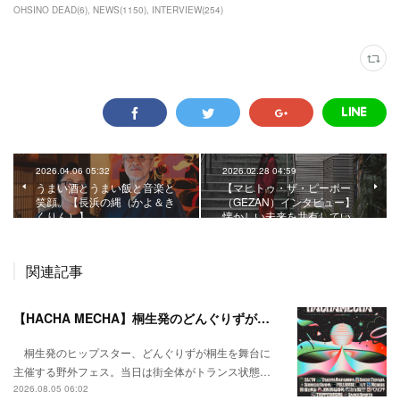
OHSINO DEAD
(
6
)
NEWS
(
1150
)
INTERVIEW
(
254
)
2026.04.06 05:32
2026.02.28 04:59
うまい酒とうまい飯と音楽と
【マヒトゥ・ザ・ピーポー
笑顔。【長浜の縄（かよ＆き
（GEZAN）インタビュー】
くりん）】
懐かしい未来を共有してい…
関連記事
【HACHA MECHA】桐生発のどんぐりずが桐生をハチャメチャに彩る。
桐生発のヒップスター、どんぐりずが桐生を舞台に
主催する野外フェス。当日は街全体がトランス状態…
2026.08.05 06:02