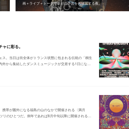
画＋ライブ＋トークでホピの予言を再確認する夜。
メチャに彩る。
ェス。当日は街全体がトランス状態に包まれる伝統の「桐生
内外から集結したダンスミュージックが交差する1日にな…
。携帯が圏外になる福島の山のなかで開催される〈満月
ツリのひとつだ。例年であれば8月中旬以降に開催される…