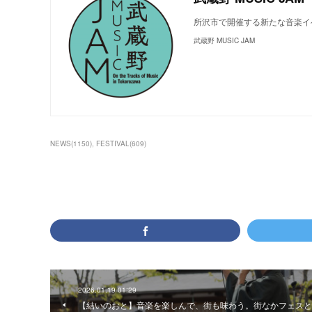
所沢市で開催する新たな音楽イベ
武蔵野 MUSIC JAM
NEWS
(
1150
)
FESTIVAL
(
609
)
2026.01.19 01:29
【結いのおと】音楽を楽しんで、街も味わう。街なかフェスと