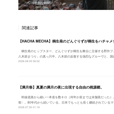
いう特別な時間。
関連記事
【HACHA MECHA】桐生発のどんぐりずが桐生をハチャ
桐生発のヒップスター、どんぐりずが桐生を舞台に主催する野外フ
八木節まつり」の真っ只中。八木節の反復する強烈なグルーヴと、国
2026.08.05 06:02
【満月祭】真夏の満月の夜に出現する自由の桃源郷。
幹線道路から細い一本道を数キロ（何年か前までは未舗装だった）
祭〉。80年代から続いている、日本でもっとも長く継続されているマ
2026.07.30 01:19