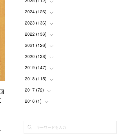
2025
(
112
(
2
)
)
(
3
)
2024
(
126
(
7
)
)
(
5
)
(
13
)
2023
(
136
(
7
)
)
(
13
)
(
15
)
(
13
)
2022
(
136
(
4
)
)
(
6
)
(
12
)
(
15
)
(
15
)
2021
(
126
(
6
)
)
(
2
)
(
12
)
(
23
)
(
21
)
(
20
)
2020
(
138
(
13
)
)
(
6
)
(
6
)
(
17
)
(
15
)
(
22
)
(
13
)
2019
(
147
(
9
)
)
(
6
)
(
6
)
(
5
)
(
14
)
(
11
)
(
9
)
(
14
)
2018
(
115
(
14
)
)
(
14
)
(
4
)
(
11
)
(
15
)
(
19
)
(
19
)
(
17
)
2017
(
72
(
8
)
)
回
(
8
)
(
18
)
(
8
)
(
6
)
く
(
15
)
(
18
)
(
22
)
(
17
)
2016
(
1
(
)
16
)
(
5
)
(
8
)
(
16
)
(
10
)
(
6
)
(
12
)
(
13
)
(
14
)
(
14
)
(
1
)
。
(
8
)
(
7
)
(
10
)
(
13
)
(
15
)
(
11
)
(
15
)
(
9
)
(
9
)
、
(
6
)
(
3
)
(
8
)
(
11
)
(
16
)
(
12
)
(
13
)
(
17
)
(
8
)
ん。