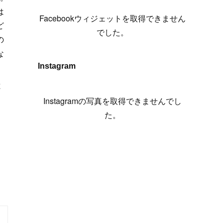
(
6
)
(
7
)
(
7
)
(
7
)
(
13
)
(
12
)
(
10
)
(
9
)
は
Facebookウィジェットを取得できません
(
7
)
(
8
)
(
5
)
ど
(
7
)
(
14
)
(
6
)
(
14
)
でした。
の
(
7
)
(
4
)
(
5
)
(
8
)
(
8
)
(
2
)
な
(
4
)
(
9
)
(
3
)
(
9
)
Instagram
(
9
)
(
8
)
(
8
)
と
(
8
)
(
4
)
Instagramの写真を取得できませんでし
(
5
)
た。