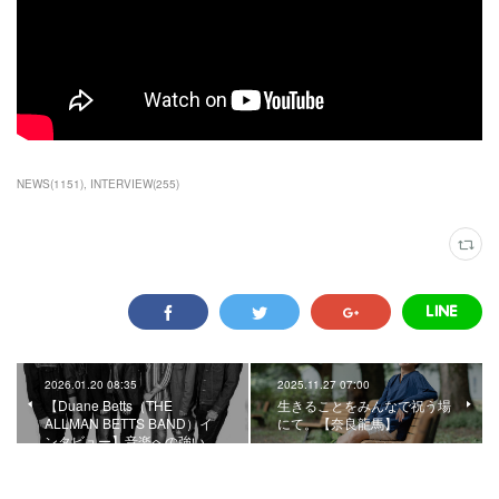
NEWS
(
1151
)
INTERVIEW
(
255
)
2026.01.20 08:35
2025.11.27 07:00
【Duane Betts（THE
生きることをみんなで祝う場
ALLMAN BETTS BAND）イ
にて。【奈良龍馬】
ンタビュー】音楽への強い…