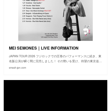
MEI SEMONES｜LIVE INFORMATION
JAPAN TOUR 2026 フジロックでの圧巻のパフォーマンスに続き、東
名阪公演が瞬く間に完売しました！ その勢いを受け、待望の東京追…
smash-jpn.com