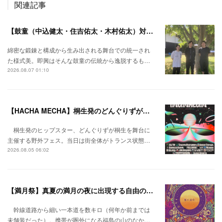
関連記事
【鼓童（中込健太・住吉佑太・木村佑太）対談】即興で得られる新たな感覚。
綿密な鍛錬と構成から生み出される舞台での統一され
た様式美。即興はそんな鼓童の伝統から逸脱するも…
2026.08.07 01:10
【HACHA MECHA】桐生発のどんぐりずが桐生をハチャメチャに彩る。
桐生発のヒップスター、どんぐりずが桐生を舞台に
主催する野外フェス。当日は街全体がトランス状態…
2026.08.05 06:02
【満月祭】真夏の満月の夜に出現する自由の桃源郷。
幹線道路から細い一本道を数キロ（何年か前までは
未舗装だった）。携帯が圏外になる福島の山のなか…