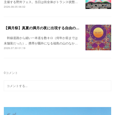
主催する野外フェス。当日は街全体がトランス状態…
2026.08.05 06:02
【満月祭】真夏の満月の夜に出現する自由の桃源郷。
幹線道路から細い一本道を数キロ（何年か前までは
未舗装だった）。携帯が圏外になる福島の山のなか…
2026.07.30 01:19
0
コメント