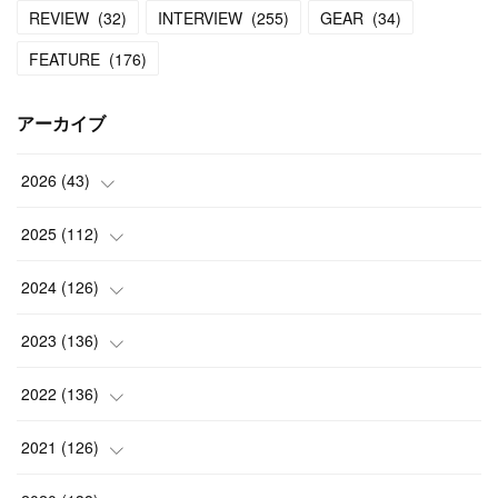
REVIEW
(
32
)
INTERVIEW
(
255
)
GEAR
(
34
)
FEATURE
(
176
)
アーカイブ
2026
(
43
)
(
2
)
2025
(
112
)
(
3
)
(
7
)
2024
(
126
)
(
5
)
(
13
)
(
7
)
2023
(
136
)
(
13
)
(
15
)
(
13
)
(
4
)
2022
(
136
)
(
6
)
(
12
)
(
15
)
(
15
)
(
6
)
2021
(
126
)
(
2
)
(
12
)
(
23
)
(
21
)
(
20
)