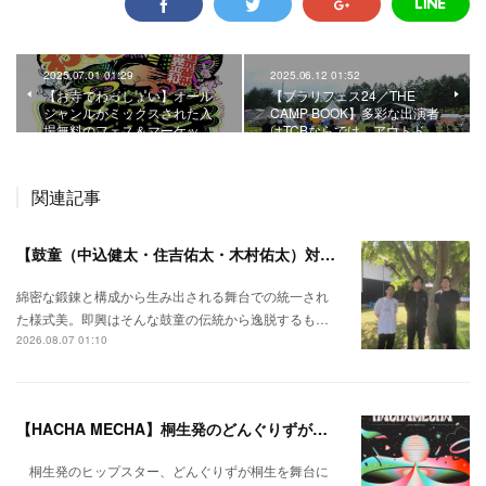
2025.07.01 01:29
2025.06.12 01:52
【お寺でわっしょい】オール
【ブラリフェス24／THE
ジャンルがミックスされた入
CAMP BOOK】多彩な出演者
場無料のフェス＆マーケッ…
はTCBならでは。アウトド…
関連記事
【鼓童（中込健太・住吉佑太・木村佑太）対談】即興で得られる新たな感覚。
綿密な鍛錬と構成から生み出される舞台での統一され
た様式美。即興はそんな鼓童の伝統から逸脱するも…
2026.08.07 01:10
【HACHA MECHA】桐生発のどんぐりずが桐生をハチャメチャに彩る。
桐生発のヒップスター、どんぐりずが桐生を舞台に