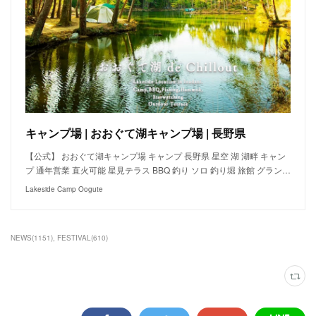
キャンプ場 | おおぐて湖キャンプ場 | 長野県
【公式】 おおぐて湖キャンプ場 キャンプ 長野県 星空 湖 湖畔 キャン
プ 通年営業 直火可能 星見テラス BBQ 釣り ソロ 釣り堀 旅館 グラン…
Lakeside Camp Oogute
NEWS
(
1151
)
FESTIVAL
(
610
)