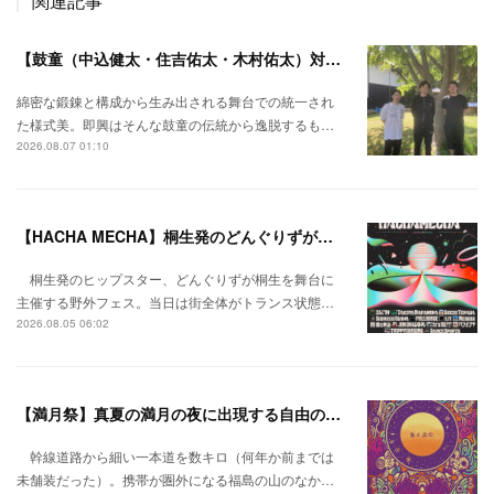
関連記事
【鼓童（中込健太・住吉佑太・木村佑太）対談】即興で得られる新たな感覚。
綿密な鍛錬と構成から生み出される舞台での統一され
た様式美。即興はそんな鼓童の伝統から逸脱するも…
2026.08.07 01:10
【HACHA MECHA】桐生発のどんぐりずが桐生をハチャメチャに彩る。
桐生発のヒップスター、どんぐりずが桐生を舞台に
主催する野外フェス。当日は街全体がトランス状態…
2026.08.05 06:02
【満月祭】真夏の満月の夜に出現する自由の桃源郷。
幹線道路から細い一本道を数キロ（何年か前までは
未舗装だった）。携帯が圏外になる福島の山のなか…