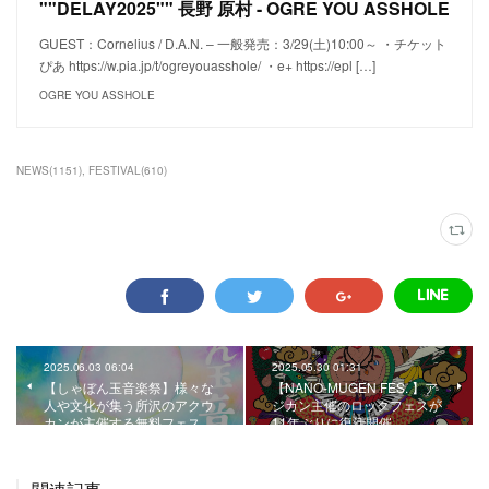
""DELAY2025"" 長野 原村 - OGRE YOU ASSHOLE
GUEST：Cornelius / D.A.N. – 一般発売：3/29(土)10:00～ ・チケット
ぴあ https://w.pia.jp/t/ogreyouasshole/ ・e+ https://epl […]
OGRE YOU ASSHOLE
NEWS
(
1151
)
FESTIVAL
(
610
)
2025.06.03 06:04
2025.05.30 01:31
【しゃぼん玉音楽祭】様々な
【NANO-MUGEN FES. 】ア
人や文化が集う所沢のアクウ
ジカン主催のロックフェスが
カンが主催する無料フェス。
11年ぶりに復活開催。