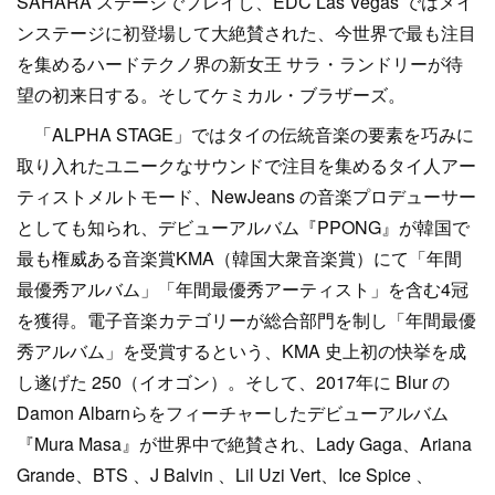
SAHARA ステージでプレイし、EDC Las Vegas ではメイ
ンステージに初登場して大絶賛された、今世界で最も注目
を集めるハードテクノ界の新女王 サラ・ランドリーが待
望の初来日する。そしてケミカル・ブラザーズ。
「ALPHA STAGE」ではタイの伝統音楽の要素を巧みに
取り入れたユニークなサウンドで注目を集めるタイ人アー
ティストメルトモード、NewJeans の音楽プロデューサー
としても知られ、デビューアルバム『PPONG』が韓国で
最も権威ある音楽賞KMA（韓国大衆音楽賞）にて「年間
最優秀アルバム」「年間最優秀アーティスト」を含む4冠
を獲得。電子音楽カテゴリーが総合部門を制し「年間最優
秀アルバム」を受賞するという、KMA 史上初の快挙を成
し遂げた 250（イオゴン）。そして、2017年に Blur の
Damon Albarnらをフィーチャーしたデビューアルバム
『Mura Masa』が世界中で絶賛され、Lady Gaga、Ariana
Grande、BTS 、J Balvin 、Lil Uzi Vert、Ice Spice 、