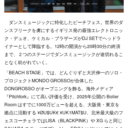
ダンスミュージックに特化したビーチフェス。世界のダ
ンスフリークを虜にするイギリス発の最強エレクトロニッ
ク・デュオ、ケミカル・ブラザーズがDJ SETでヘッドラ
イナーとして降臨する。12時の開演から20時30分の終演
まで、２つのステージでダンスミュージックが途切れるこ
となく紡がれていく。
「BEACH STAGE」では、どんぐりずと大沢伸一のソロ・
プロジェクトMONDO GROSSOが合体した
DONGROSSO がオープニングを飾る。海外メディア
『Pitchfork』にて高い評価を受け、2025年公開の Boiler
Room はすでに1000万ビューを超える、大阪発・東京を
拠点に活動する ¥ØU$UK€ ¥UK1MAT$U、北米最大級のフ
ェスコーチェラではLISA（BLACKPINK）や XG らと同じ