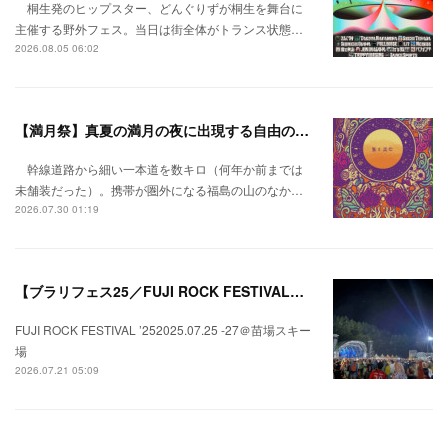
桐生発のヒップスター、どんぐりずが桐生を舞台に
主催する野外フェス。当日は街全体がトランス状態…
2026.08.05 06:02
【満月祭】真夏の満月の夜に出現する自由の桃源郷。
幹線道路から細い一本道を数キロ（何年か前までは
未舗装だった）。携帯が圏外になる福島の山のなか…
2026.07.30 01:19
【ブラリフェス25／FUJI ROCK FESTIVAL】日本の夏にはフジロックが欠かせない。
FUJI ROCK FESTIVAL ’252025.07.25 -27＠苗場スキー
場
2026.07.21 05:09