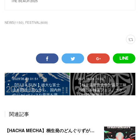
THE BEACH 2025
NEWS
(
1150
)
FESTIVAL
(
609
)
2025.05.28 01:51
2025.05.26 05:32
【FUJI & SUN 】雄大な富士
【極楽温泉音楽祭】温泉三昧
山を間近に見ながら、国内外
の癒し＆極楽フェス。チケッ
のジャンルレスな音楽を満…
トは250枚限定。
関連記事
【HACHA MECHA】桐生発のどんぐりずが桐生をハチャメチャに彩る。