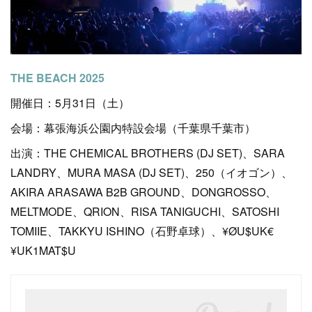
THE BEACH 2025
開催日：5月31日（土）
会場：幕張海浜公園内特設会場（千葉県千葉市）
出演：THE CHEMICAL BROTHERS (DJ SET)、SARA
LANDRY、MURA MASA (DJ SET)、250（イオゴン）、
AKIRA ARASAWA B2B GROUND、DONGROSSO、
MELTMODE、QRION、RISA TANIGUCHI、SATOSHI
TOMIIE、TAKKYU ISHINO（石野卓球）、¥ØU$UK€
¥UK1MAT$U