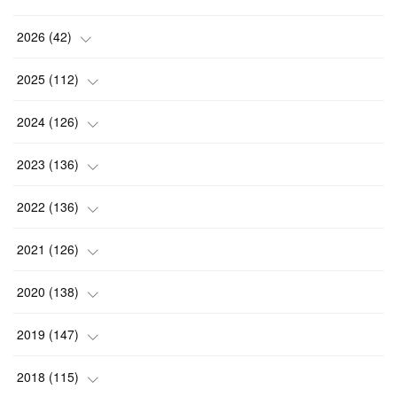
2026
(
42
)
(
1
)
2025
(
112
)
(
3
)
(
7
)
2024
(
126
)
(
5
)
(
13
)
(
7
)
2023
(
136
)
(
13
)
(
15
)
(
13
)
(
4
)
2022
(
136
)
(
6
)
(
12
)
(
15
)
(
15
)
(
6
)
2021
(
126
)
(
2
)
(
12
)
(
23
)
(
21
)
(
20
)
(
13
)
2020
(
138
)
(
6
)
(
6
)
(
17
)
(
15
)
(
22
)
(
13
)
(
9
)
2019
(
147
)
(
6
)
(
6
)
(
5
)
(
14
)
(
11
)
(
9
)
(
14
)
(
14
)
2018
(
115
)