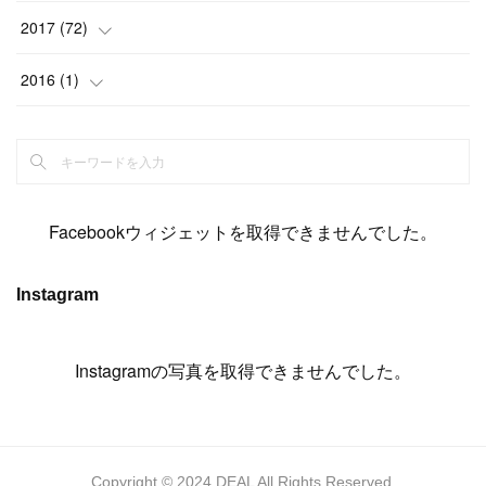
(
14
)
(
4
)
(
11
)
(
15
)
(
19
)
(
19
)
(
17
)
(
8
)
2017
(
72
)
(
8
)
(
18
)
(
8
)
(
6
)
(
15
)
(
18
)
(
22
)
(
17
)
(
16
)
2016
(
1
)
(
5
)
(
8
)
(
16
)
(
10
)
(
6
)
(
12
)
(
13
)
(
14
)
(
14
)
(
1
)
(
8
)
(
7
)
(
10
)
(
13
)
(
15
)
(
11
)
(
15
)
(
9
)
(
9
)
(
6
)
(
3
)
(
8
)
(
11
)
(
16
)
(
12
)
(
13
)
(
17
)
(
8
)
Facebookウィジェットを取得できませんでした。
(
6
)
(
7
)
(
7
)
(
7
)
(
13
)
(
12
)
(
10
)
(
9
)
Instagram
(
7
)
(
8
)
(
5
)
(
7
)
(
14
)
(
6
)
(
14
)
(
7
)
(
4
Instagramの写真を取得できませんでした。
)
(
5
)
(
8
)
(
8
)
(
2
)
(
4
)
(
9
)
(
3
)
(
9
)
(
9
)
(
8
)
(
8
)
Copyright © 2024 DEAL All Rights Reserved.