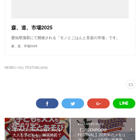
森、道、市場2025
愛知県蒲郡にて開催される「モノとごはんと音楽の市場」です。
森、道、市場2025
NEWS
(
1150
)
FESTIVAL
(
609
)
2025.05.23 00:00
2025.05.20 01:13
【The Coleman Day Camp】
【GREENROOM
大人も子どもも、神宮外苑で
FESTIVAL】20周年のメモリ
全力でそとあそびの週末。
アルイヤーは金曜に前夜祭…