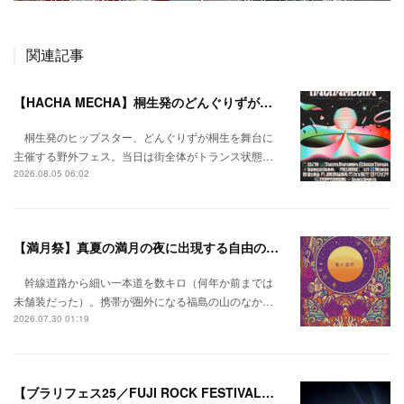
関連記事
【HACHA MECHA】桐生発のどんぐりずが桐生をハチャメチャに彩る。
桐生発のヒップスター、どんぐりずが桐生を舞台に
主催する野外フェス。当日は街全体がトランス状態…
2026.08.05 06:02
【満月祭】真夏の満月の夜に出現する自由の桃源郷。
幹線道路から細い一本道を数キロ（何年か前までは
未舗装だった）。携帯が圏外になる福島の山のなか…
2026.07.30 01:19
【ブラリフェス25／FUJI ROCK FESTIVAL】日本の夏にはフジロックが欠かせない。