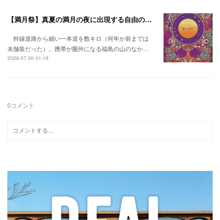
【満月祭】真夏の満月の夜に出現する自由の桃源郷。
幹線道路から細い一本道を数キロ（何年か前までは
未舗装だった）。携帯が圏外になる福島の山のなか…
2026.07.30 01:19
0
コメント