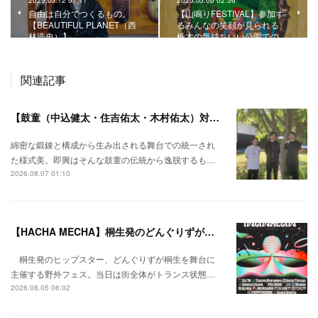
2025.05.12 01:17
2025.05.06 02:56
自由は自分でつくるもの。
【山鳴りFESTIVAL】参加す
【BEAUTIFUL PLANET（西
るみんなの笑顔が見られる、
林浩史）】
栃木の気持ちいい公園での…
関連記事
【鼓童（中込健太・住吉佑太・木村佑太）対談】即興で得られる新たな感覚。
綿密な鍛錬と構成から生み出される舞台での統一され
た様式美。即興はそんな鼓童の伝統から逸脱するも…
2026.08.07 01:10
【HACHA MECHA】桐生発のどんぐりずが桐生をハチャメチャに彩る。
桐生発のヒップスター、どんぐりずが桐生を舞台に
主催する野外フェス。当日は街全体がトランス状態…
2026.08.05 06:02