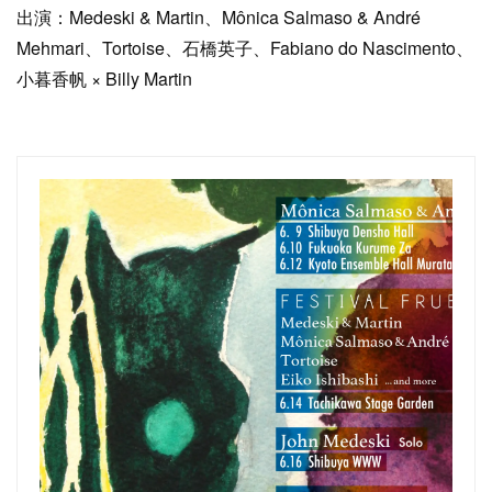
出演：Medeski & Martin、Mônica Salmaso & André
Mehmari、Tortoise、石橋英子、Fabiano do Nascimento、
小暮香帆 × Billy Martin