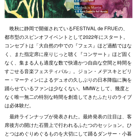
晩秋に静岡で開催されているFESTIVAL de FRUEの、
都市型のスピンオフイベントとして2022年にスタート。
コンセプトは「大自然の中での『フェス』ほど過酷ではな
く、また指定席に座りじっと聴く『コンサート』ほど固く
なく、集まる人も適度な数で快適かつ自由な空間と時間を
すごせる音楽フェスティバル」。ジョン・メデスキとビリ
ー・マーティンによるデュオの久しぶりの日本降臨に胸を
踊らせているファンは少なくない。MMWとして、幾度と
なく唯一無二の特別な時間を創造してきたふたりのライブ
は必体験だ。
最終ラインナップが発表された。最終発表の注目は、客
席後方の開けた石畳上で行われるふたつのセッション。ひ
とつはめぐりめぐるものを大切にして踊るダンサー・小暮