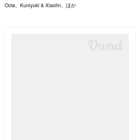
Octa、Kuniyuki & Xiaolin、ほか