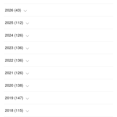
2026
(
43
)
(
2
)
2025
(
112
)
(
3
)
(
7
)
2024
(
126
)
(
5
)
(
13
)
(
7
)
2023
(
136
)
(
13
)
(
15
)
(
13
)
(
4
)
2022
(
136
)
(
6
)
(
12
)
(
15
)
(
15
)
(
6
)
2021
(
126
)
(
2
)
(
12
)
(
23
)
(
21
)
(
20
)
(
13
)
2020
(
138
)
(
6
)
(
6
)
(
17
)
(
15
)
(
22
)
(
13
)
(
9
)
2019
(
147
)
(
6
)
(
6
)
(
5
)
(
14
)
(
11
)
(
9
)
(
14
)
(
14
)
2018
(
115
)