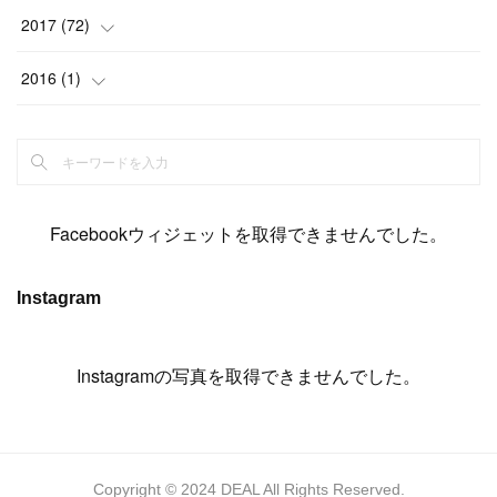
(
14
)
(
4
)
(
11
)
(
15
)
(
19
)
(
19
)
(
17
)
(
8
)
2017
(
72
)
(
8
)
(
18
)
(
8
)
(
6
)
(
15
)
(
18
)
(
22
)
(
17
)
(
16
)
2016
(
1
)
(
5
)
(
8
)
(
16
)
(
10
)
(
6
)
(
12
)
(
13
)
(
14
)
(
14
)
(
1
)
(
8
)
(
7
)
(
10
)
(
13
)
(
15
)
(
11
)
(
15
)
(
9
)
(
9
)
(
6
)
(
3
)
(
8
)
(
11
)
(
16
)
(
12
)
(
13
)
(
17
)
(
8
)
Facebookウィジェットを取得できませんでした。
(
6
)
(
7
)
(
7
)
(
7
)
(
13
)
(
12
)
(
10
)
(
9
)
Instagram
(
7
)
(
8
)
(
5
)
(
7
)
(
14
)
(
6
)
(
14
)
(
7
)
(
4
Instagramの写真を取得できませんでした。
)
(
5
)
(
8
)
(
8
)
(
2
)
(
4
)
(
9
)
(
3
)
(
9
)
(
9
)
(
8
)
(
8
)
Copyright © 2024 DEAL All Rights Reserved.