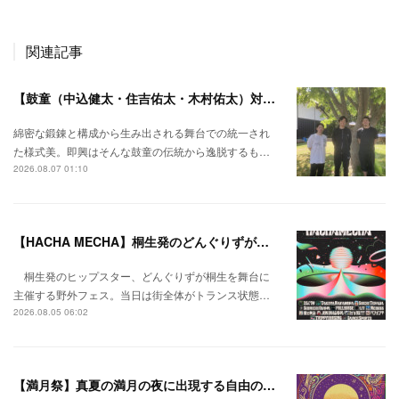
関連記事
【鼓童（中込健太・住吉佑太・木村佑太）対談】即興で得られる新たな感覚。
綿密な鍛錬と構成から生み出される舞台での統一され
た様式美。即興はそんな鼓童の伝統から逸脱するも…
2026.08.07 01:10
【HACHA MECHA】桐生発のどんぐりずが桐生をハチャメチャに彩る。
桐生発のヒップスター、どんぐりずが桐生を舞台に
主催する野外フェス。当日は街全体がトランス状態…
2026.08.05 06:02
【満月祭】真夏の満月の夜に出現する自由の桃源郷。