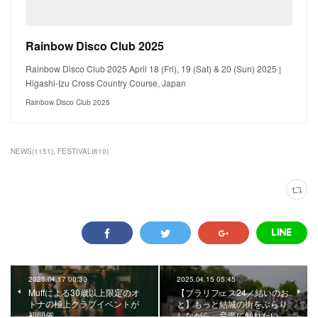
Rainbow Disco Club 2025
Rainbow Disco Club 2025 April 18 (Fri), 19 (Sat) & 20 (Sun) 2025 |
Higashi-Izu Cross Country Course, Japan
Rainbow Disco Club 2025
NEWS
(
1151
)
FESTIVAL
(
610
)
2025.04.17 00:30
2025.04.15 05:45
Muffによる30歳以上限定のオ
【ブラリフェス24／結いのお
トナの極上クラブイベントが
と】もっと結城の街をぶらり
初開催。
しながら、音楽に触れたい。