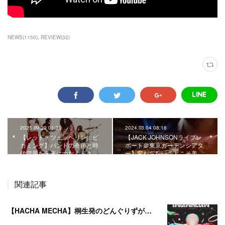
NEWS
(
1150
)
REVIEW
(
32
)
2025.09.29 01:39
2024.03.04 08:16
【レッド・ツェッペリン：ビ
【JACK JOHNSONライブレ
カミング】バンドの奇跡と時
ポート＠東京ガーデンシアタ
代背景を未来につなぐドキ…
ー】変わらないことこそ美…
関連記事
【HACHA MECHA】桐生発のどんぐりずが桐生をハチャメチャに彩る。