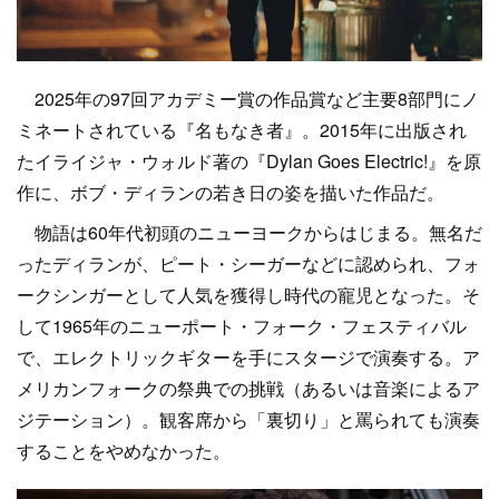
2025年の97回アカデミー賞の作品賞など主要8部門にノ
ミネートされている『名もなき者』。2015年に出版され
たイライジャ・ウォルド著の『Dylan Goes Electric!』を原
作に、ボブ・ディランの若き日の姿を描いた作品だ。
物語は60年代初頭のニューヨークからはじまる。無名だ
ったディランが、ピート・シーガーなどに認められ、フォ
ークシンガーとして人気を獲得し時代の寵児となった。そ
して1965年のニューポート・フォーク・フェスティバル
で、エレクトリックギターを手にスタージで演奏する。ア
メリカンフォークの祭典での挑戦（あるいは音楽によるア
ジテーション）。観客席から「裏切り」と罵られても演奏
することをやめなかった。