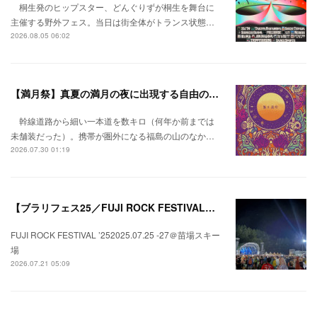
桐生発のヒップスター、どんぐりずが桐生を舞台に
主催する野外フェス。当日は街全体がトランス状態…
2026.08.05 06:02
【満月祭】真夏の満月の夜に出現する自由の桃源郷。
幹線道路から細い一本道を数キロ（何年か前までは
未舗装だった）。携帯が圏外になる福島の山のなか…
2026.07.30 01:19
【ブラリフェス25／FUJI ROCK FESTIVAL】日本の夏にはフジロックが欠かせない。
FUJI ROCK FESTIVAL ’252025.07.25 -27＠苗場スキー
場
2026.07.21 05:09