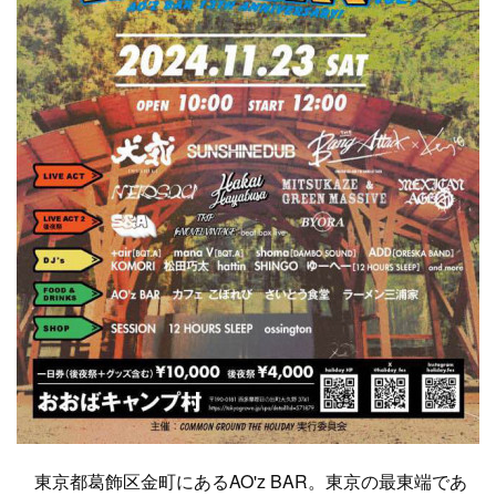
東京都葛飾区金町にあるAO'z BAR。東京の最東端であ