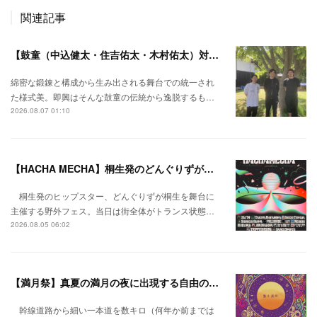
関連記事
【鼓童（中込健太・住吉佑太・木村佑太）対談】即興で得られる新たな感覚。
綿密な鍛錬と構成から生み出される舞台での統一され
た様式美。即興はそんな鼓童の伝統から逸脱するも…
2026.08.07 01:10
【HACHA MECHA】桐生発のどんぐりずが桐生をハチャメチャに彩る。
桐生発のヒップスター、どんぐりずが桐生を舞台に
主催する野外フェス。当日は街全体がトランス状態…
2026.08.05 06:02
【満月祭】真夏の満月の夜に出現する自由の桃源郷。
幹線道路から細い一本道を数キロ（何年か前までは