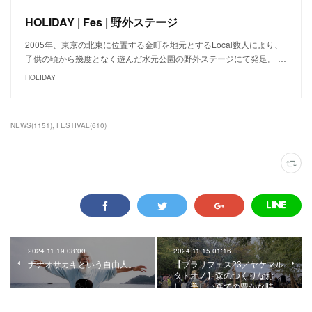
HOLIDAY | Fes | 野外ステージ
​2005年、東京の北東に位置する金町を地元とするLocal数人により、
子供の頃から幾度となく遊んだ水元公園の野外ステージにて発足。 …
HOLIDAY
NEWS
(
1151
)
FESTIVAL
(
610
)
2024.11.19 08:00
2024.11.15 01:16
ナナオサカキという自由人。
【ブラリフェス23／ヤケマル
タトオノ】森のつくりなお
し。美しい森での豊かな時…