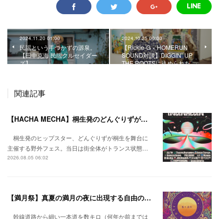
2024.11.20 01:00
2024.10.25 00:00
民謡という手つかずの源泉。
【Rickie-G × HOMERUN
【田中克海 民謡クルセイダー
SOUND対談】DIGGIN’ UP
ズ】
THE ROOTSに込められた…
関連記事
【HACHA MECHA】桐生発のどんぐりずが桐生をハチャメチャに彩る。
桐生発のヒップスター、どんぐりずが桐生を舞台に
主催する野外フェス。当日は街全体がトランス状態…
2026.08.05 06:02
【満月祭】真夏の満月の夜に出現する自由の桃源郷。
幹線道路から細い一本道を数キロ（何年か前までは