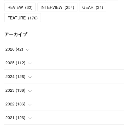
REVIEW
(
32
)
INTERVIEW
(
254
)
GEAR
(
34
)
FEATURE
(
176
)
アーカイブ
2026
(
42
)
(
1
)
2025
(
112
)
(
3
)
(
7
)
2024
(
126
)
(
5
)
(
13
)
(
7
)
2023
(
136
)
(
13
)
(
15
)
(
13
)
(
4
)
2022
(
136
)
(
6
)
(
12
)
(
15
)
(
15
)
(
6
)
2021
(
126
)