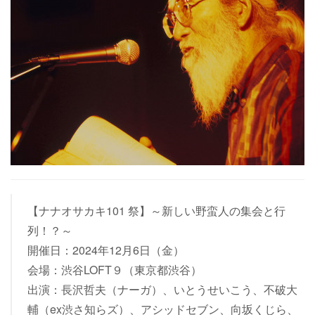
【ナナオサカキ101 祭】～新しい野蛮人の集会と行
列！？～
開催日：2024年12月6日（金）
会場：渋谷LOFT９（東京都渋谷）
出演：長沢哲夫（ナーガ）、いとうせいこう、不破大
輔（ex渋さ知らズ）、アシッドセブン、向坂くじら、