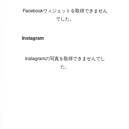
(
6
)
(
7
)
(
7
)
(
7
)
(
13
)
(
12
)
(
10
)
(
9
)
Facebookウィジェットを取得できません
(
7
)
(
8
)
(
5
)
(
7
)
(
14
)
(
6
)
(
14
)
でした。
(
7
)
(
4
)
(
5
)
(
8
)
(
8
)
(
2
)
(
4
)
(
9
)
(
3
)
(
9
)
Instagram
(
9
)
(
8
)
(
8
)
(
8
)
(
4
)
Instagramの写真を取得できませんでし
(
5
)
た。