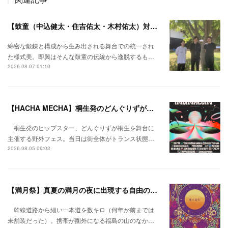
【鼓童（中込健太・住吉佑太・木村佑太）対談】即興で得られる新たな感覚。
綿密な鍛錬と構成から生み出される舞台での統一され
た様式美。即興はそんな鼓童の伝統から逸脱するも…
2026.08.07 01:10
【HACHA MECHA】桐生発のどんぐりずが桐生をハチャメチャに彩る。
桐生発のヒップスター、どんぐりずが桐生を舞台に
主催する野外フェス。当日は街全体がトランス状態…
2026.08.05 06:02
【満月祭】真夏の満月の夜に出現する自由の桃源郷。
幹線道路から細い一本道を数キロ（何年か前までは
未舗装だった）。携帯が圏外になる福島の山のなか…