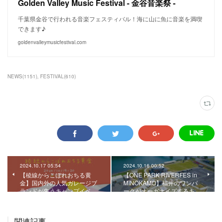
Golden Valley Music Festival - 金谷音楽祭 -
千葉県金谷で行われる音楽フェスティバル！海に山に魚に音楽を満喫
できます♪
goldenvalleymusicfestival.com
NEWS
(
1151
)
FESTIVAL
(
610
)
2024.10.17 05:54
2024.10.16 00:52
【稜線からこぼれおちる黄
【ONE PARK RIVERFES in
金】国内外の人気ガレージブ
MINOKAMO】福井のワンパ
ランドが集うキャンプイベ…
ークがオーガナイズするキ…
関連記事