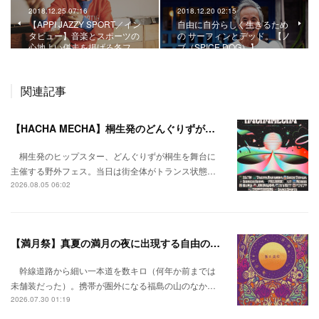
2018.12.25 07:16
2018.12.20 02:15
【APPI JAZZY SPORT／イン
自由に自分らしく生きるため
タビュー】音楽とスポーツの
の サーフィンとデッド。【ノ
心地よい併走を掲げる冬フ…
ブ（SPICE DOG）】
関連記事
【HACHA MECHA】桐生発のどんぐりずが桐生をハチャメチャに彩る。
桐生発のヒップスター、どんぐりずが桐生を舞台に
主催する野外フェス。当日は街全体がトランス状態…
2026.08.05 06:02
【満月祭】真夏の満月の夜に出現する自由の桃源郷。
幹線道路から細い一本道を数キロ（何年か前までは
未舗装だった）。携帯が圏外になる福島の山のなか…
2026.07.30 01:19