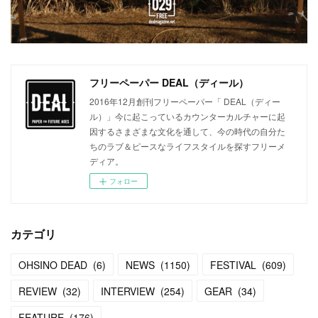
フリーペーパー DEAL（ディール）
2016年12月創刊フリーペーパー「 DEAL（ディー
ル）」今に起こっているカウンターカルチャーに起
因するさまざまな文化を通して、今の時代の自分た
ちのラブ＆ピースなライフスタイルを探すフリーメ
ディア。
フォロー
カテゴリ
OHSINO DEAD
(
6
)
NEWS
(
1150
)
FESTIVAL
(
609
)
REVIEW
(
32
)
INTERVIEW
(
254
)
GEAR
(
34
)
FEATURE
(
176
)