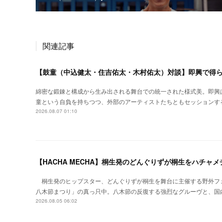
関連記事
【鼓童（中込健太・住吉佑太・木村佑太）対談】即興で得
綿密な鍛錬と構成から生み出される舞台での統一された様式美。即興
童という自負を持ちつつ、外部のアーティストたちともセッションす
2026.08.07 01:10
【HACHA MECHA】桐生発のどんぐりずが桐生をハチャ
桐生発のヒップスター、どんぐりずが桐生を舞台に主催する野外フ
八木節まつり」の真っ只中。八木節の反復する強烈なグルーヴと、国
2026.08.05 06:02