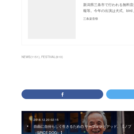
新潟県三条市で行われる無料音
報等。今年の出演は犬式、bird、T
三条楽音祭
NEWS
(
1151
)
FESTIVAL
(
610
)
2018.12.20 02:15
自由に自分らしく生きるための サーフィンとデッド。【ノブ
（SPICE DOG）】