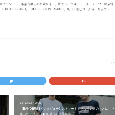
楽イベント『三条楽音祭』の公式サイト。野外ライブや、ワークショップ・出店情
URTLE ISLAND、TUFF SESSION、SAIRU、東田トモヒロ、久保田リョウヘ…
2018.12.17 00:30
【BANDERASインタビュー】ストリート・サルサの旗のもとに
集った11人。TOKYO発信の世界基準。