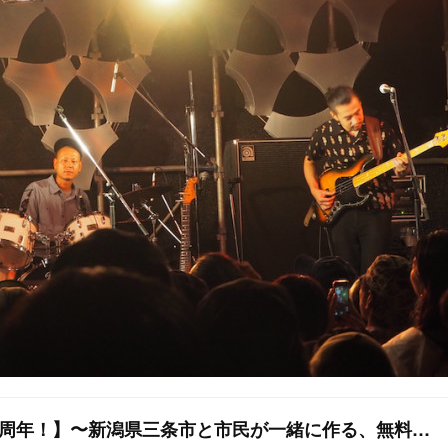
三条楽音祭2018【10周年！】〜新潟県三条市と市民が一緒に作る、無料野外フェス