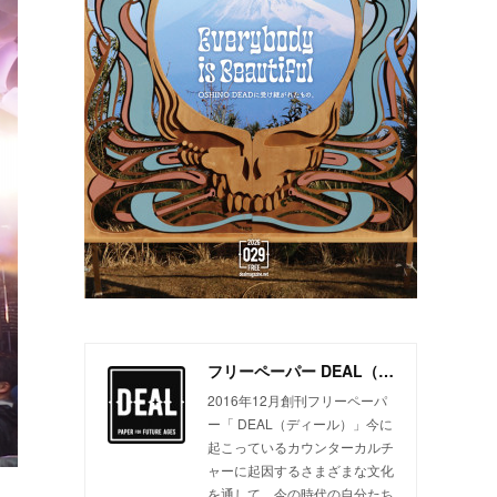
フリーペーパー DEAL（ディール）
2016年12月創刊フリーペーパ
ー「 DEAL（ディール）」今に
起こっているカウンターカルチ
ャーに起因するさまざまな文化
を通して、今の時代の自分たち