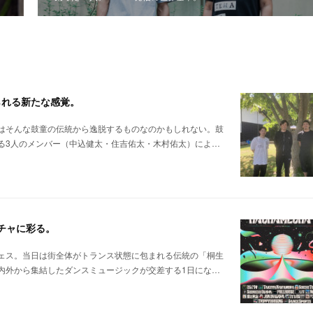
られる新たな感覚。
はそんな鼓童の伝統から逸脱するものなのかもしれない。鼓
る3人のメンバー（中込健太・住吉佑太・木村佑太）によ…
メチャに彩る。
ェス。当日は街全体がトランス状態に包まれる伝統の「桐生
内外から集結したダンスミュージックが交差する1日にな…