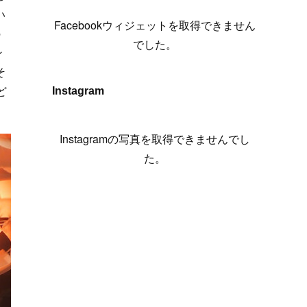
(
6
)
(
7
)
(
7
)
(
7
)
(
13
)
(
12
)
(
10
)
(
9
)
い
Facebookウィジェットを取得できません
(
7
)
の
(
8
)
(
5
)
(
7
)
(
14
)
(
6
)
(
14
)
でした。
ン
(
7
)
(
4
)
(
5
)
(
8
)
(
8
)
(
2
)
そ
(
4
)
(
9
)
(
3
)
(
9
)
ど
Instagram
(
9
)
(
8
)
(
8
)
(
8
)
(
4
)
Instagramの写真を取得できませんでし
(
5
)
た。