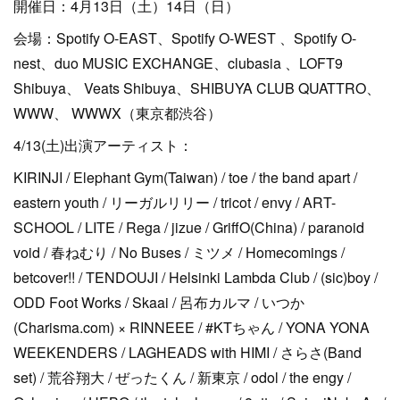
開催日：4月13日（土）14日（日）
会場：Spotify O-EAST、Spotify O-WEST 、Spotify O-
nest、duo MUSIC EXCHANGE、clubasia 、LOFT9
Shibuya、 Veats Shibuya、SHIBUYA CLUB QUATTRO、
WWW、 WWWX（東京都渋谷）
4/13(土)出演アーティスト：
KIRINJI / Elephant Gym(Taiwan) / toe / the band apart /
eastern youth / リーガルリリー / tricot / envy / ART-
SCHOOL / LITE / Rega / jizue / GriffO(China) / paranoid
void / 春ねむり / No Buses / ミツメ / Homecomings /
betcover!! / TENDOUJI / Helsinki Lambda Club / (sic)boy /
ODD Foot Works / Skaai / 呂布カルマ / いつか
(Charisma.com) × RINNEEE / #KTちゃん / YONA YONA
WEEKENDERS / LAGHEADS with HIMI / さらさ(Band
set) / 荒谷翔大 / ぜったくん / 新東京 / odol / the engy /