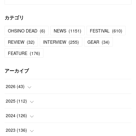
カテゴリ
OHSINO DEAD
(
6
)
NEWS
(
1151
)
FESTIVAL
(
610
)
REVIEW
(
32
)
INTERVIEW
(
255
)
GEAR
(
34
)
FEATURE
(
176
)
アーカイブ
2026
(
43
)
(
2
)
2025
(
112
)
(
3
)
(
7
)
2024
(
126
)
(
5
)
(
13
)
(
7
)
2023
(
136
)