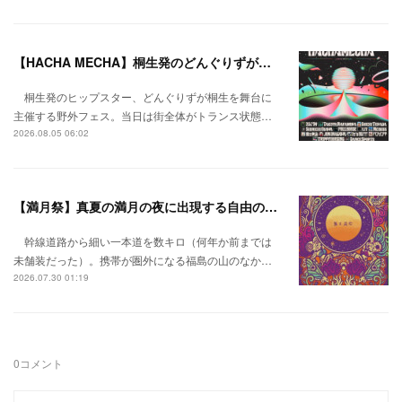
【HACHA MECHA】桐生発のどんぐりずが桐生をハチャメチャに彩る。
桐生発のヒップスター、どんぐりずが桐生を舞台に
主催する野外フェス。当日は街全体がトランス状態…
2026.08.05 06:02
【満月祭】真夏の満月の夜に出現する自由の桃源郷。
幹線道路から細い一本道を数キロ（何年か前までは
未舗装だった）。携帯が圏外になる福島の山のなか…
2026.07.30 01:19
0
コメント