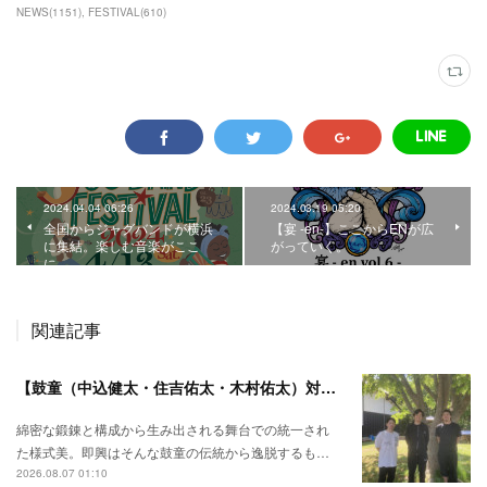
NEWS
(
1151
)
FESTIVAL
(
610
)
2024.04.04 06:26
2024.03.19 05:20
全国からジャグバンドが横浜
【宴 -en-】ここからENが広
に集結。楽しむ音楽がここ
がっていく。
に。
関連記事
【鼓童（中込健太・住吉佑太・木村佑太）対談】即興で得られる新たな感覚。
綿密な鍛錬と構成から生み出される舞台での統一され
た様式美。即興はそんな鼓童の伝統から逸脱するも…
2026.08.07 01:10