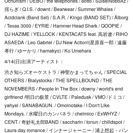
Ochunism / UEBO / the telephones / 8otto / SuiseiNoboAz /
揺らぎ / Q.I.S. / downt / Bearwear / Summer Whales /
Acidclank (Band Set) / S.A.R. / Kingo (BAND SET) / Ålborg
/ Texas 3000 / EYRIE / Hammer Head Shark / QOOPIE /
DJ HAZIME / YELLOCK / KENTACATS feat. 高岩遼 / RIHO
ASAEDA / Leo Gabriel / DJ New Action!(星原喜一郎 / 遠藤
孝行 / ゆーかり / hamakyo) / Ko Umehara
4/14(日)出演アーティスト：
渋さ知らズオーケストラ / 神聖かまってちゃん / SPECIAL
OTHERS / Bialystocks / THE SPELLBOUND / THE
NOVEMBERS / People In The Box / downy / world's end
girlfriend /明日の叙景 / CVLTE / Paledusk / VMO /ドミコ /
yahyel / SANABAGUN. / Omoinotake / I Don't Like
Mondays. / 水曜日のカンパネラ / chelmico / ExWHYZ /
CENT / 奇妙礼太郎BAND / saccharin / tonun / chilldspot /
Laura day romance / インナージャーニー / 浦上想起・バン