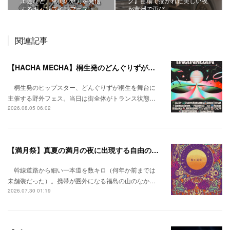
工芸など、奄美の魅力を発信
ク】苗場で描かれた美しい夜
するキャンプインフェス。
が豊洲で再び。
関連記事
【HACHA MECHA】桐生発のどんぐりずが桐生をハチャメチャに彩る。
桐生発のヒップスター、どんぐりずが桐生を舞台に
主催する野外フェス。当日は街全体がトランス状態…
2026.08.05 06:02
【満月祭】真夏の満月の夜に出現する自由の桃源郷。
幹線道路から細い一本道を数キロ（何年か前までは
未舗装だった）。携帯が圏外になる福島の山のなか…
2026.07.30 01:19