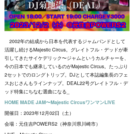
2002年の結成から日本を代表するジャムバンドとして
活躍し続けるMajestic Circus。グレイトフル・デッドが牽
引してきたサイケデリック〜ジャムというカルチャーを、
今の日本でも継承しているのがMajestic Circus。たっぷり
2セットでのロングトリップ。DJとして本誌編集長のフェ
スおじさんもラインナップ。DEAL22号グレイトフル・デ
ッド特集にちなむ選曲になる_
HOME MADE JAM〜Majestic CircusワンマンLIVE
開催日：2023年12月02日（土）
会場：元住吉POWERS2（神奈川県川崎市）