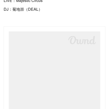
LIVE：Majestic Circus
DJ：菊地崇（DEAL）