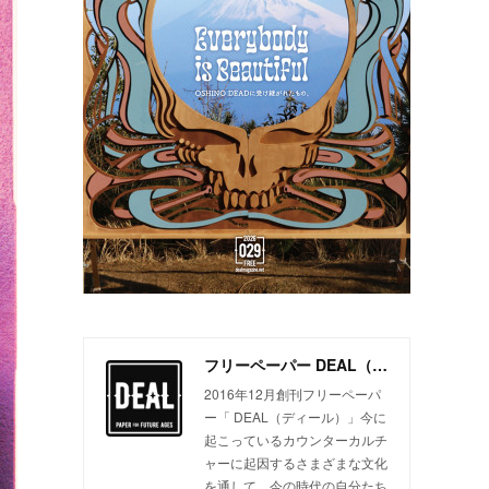
フリーペーパー DEAL（ディール）
2016年12月創刊フリーペーパ
ー「 DEAL（ディール）」今に
起こっているカウンターカルチ
ャーに起因するさまざまな文化
を通して、今の時代の自分たち