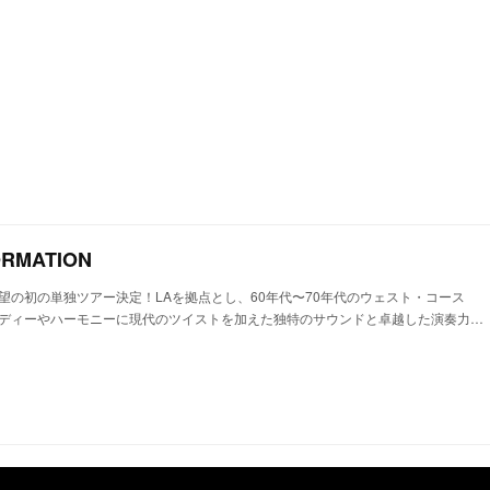
ORMATION
望の初の単独ツアー決定！LAを拠点とし、60年代〜70年代のウェスト・コース
ディーやハーモニーに現代のツイストを加えた独特のサウンドと卓越した演奏力…