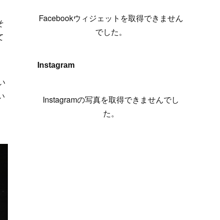
(
6
)
(
7
)
(
7
)
(
7
)
(
13
)
(
12
)
(
10
)
、
(
9
)
Facebookウィジェットを取得できません
そ
(
7
)
(
8
)
(
5
)
(
7
)
(
14
)
(
6
)
(
14
)
でした。
て
(
7
)
(
4
)
(
5
)
(
8
)
(
8
)
(
2
)
(
4
)
(
9
)
(
3
)
(
9
)
Instagram
ス
(
9
)
(
8
)
(
8
)
い
(
8
)
(
4
)
い
Instagramの写真を取得できませんでし
(
5
)
た。