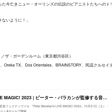
った今亡きニュー・オーリンズの伝説のピアニストたちへのト
さないように！」
ル ／ザ・ガーデンルーム（東京都渋谷区）
tlemen、Oreka TX、Dos Orientales、BRAINSTORY、民謡クルセイ
Peter Barakan’s LIVE MAGIC! 2023 | ピーター・バラカンが監修する音楽フェスティヴァル
ティヴァル 『Peter Barakan's LIVE MAGIC! 2023』10月21日（土）・
ンルーム&ホールで開催