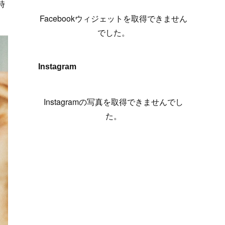
時
(
6
)
(
7
)
(
7
)
(
7
)
(
13
)
(
12
)
(
10
)
(
9
)
Facebookウィジェットを取得できません
(
7
)
(
8
)
(
5
)
(
7
)
(
14
)
(
6
)
(
14
)
でした。
(
7
)
(
4
)
(
5
)
(
8
)
(
8
)
(
2
)
(
4
)
(
9
)
(
3
)
(
9
)
Instagram
(
9
)
(
8
)
(
8
)
(
8
)
(
4
)
Instagramの写真を取得できませんでし
(
5
)
た。