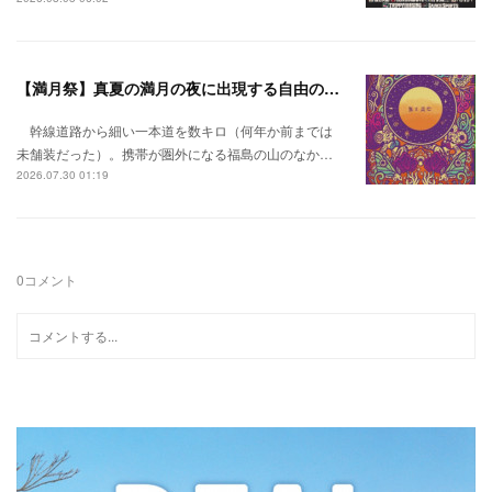
【満月祭】真夏の満月の夜に出現する自由の桃源郷。
幹線道路から細い一本道を数キロ（何年か前までは
未舗装だった）。携帯が圏外になる福島の山のなか…
2026.07.30 01:19
0
コメント