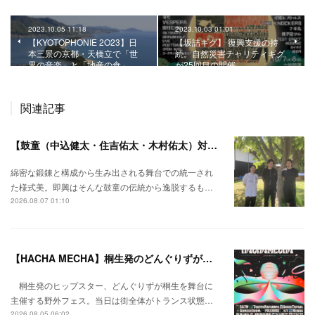
2023.10.05 11:18
2023.10.03 01:01
【KYOTOPHONIE 2O23】日
【坂詰ギグ】 復興支援の持
本三景の京都・天橋立で「世
続。自然災害チャリティギグ
界の音楽」と「地産の食」…
が25回目の開催。
関連記事
【鼓童（中込健太・住吉佑太・木村佑太）対談】即興で得られる新たな感覚。
綿密な鍛錬と構成から生み出される舞台での統一され
た様式美。即興はそんな鼓童の伝統から逸脱するも…
2026.08.07 01:10
【HACHA MECHA】桐生発のどんぐりずが桐生をハチャメチャに彩る。
桐生発のヒップスター、どんぐりずが桐生を舞台に
主催する野外フェス。当日は街全体がトランス状態…
2026.08.05 06:02