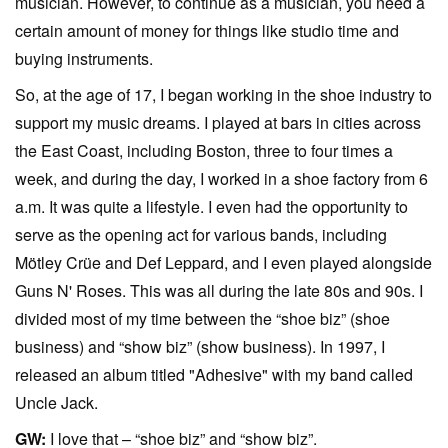
musician. However, to continue as a musician, you need a
certain amount of money for things like studio time and
buying instruments.
So, at the age of 17, I began working in the shoe industry to
support my music dreams. I played at bars in cities across
the East Coast, including Boston, three to four times a
week, and during the day, I worked in a shoe factory from 6
a.m. It was quite a lifestyle. I even had the opportunity to
serve as the opening act for various bands, including
Mötley Crüe and Def Leppard, and I even played alongside
Guns N' Roses. This was all during the late 80s and 90s. I
divided most of my time between the “shoe biz” (shoe
business) and “show biz” (show business). In 1997, I
released an album titled "Adhesive" with my band called
Uncle Jack.
GW:
I love that – “shoe biz” and “show biz”.