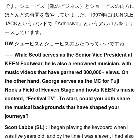
です。シュービズ（靴のビジネス）とショービズの両方に
ほとんどの時間を費やしていました。1997年にはUNCLE
JACKというバンドで『Adhesive』というアルバムをリリ
ースしています。
GW
シュービズとショービズのふたつっていいですね。
–––
While Scott serves as the Senior Vice President at
KEEN Footwear, he is also a renowned musician, with
music videos that have garnered 300,000+ views. On
the other hand, George serves as the MC for Fuji
Rock’s Field of Heaven Stage and hosts KEEN’s music
content, “Festival TV”. To start, could you both share
the musical backgrounds that have shaped your
journeys?
Scott Labbe (SL) :
I began playing the keyboard when I
was five years old, and by the time I was eleven, I had also