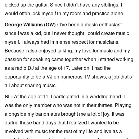
picked up the guitar. Since I didn’t have any siblings, I
would often lock myself in my room and practice alone.
George Williams (GW) :
I've been a music enthusiast
since I was a kid, but I never thought I could create music
myself. I always had immense respect for musicians.
Because I also enjoyed talking, my love for music and my
passion for speaking came together when I started working
as a radio DJ at the age of 17. Later on, I had the
opportunity to be a VJ on numerous TV shows, a job that's
all about sharing music.
SL:
At the age of 11, I participated in a wedding band. I
was the only member who was not in their thirties. Playing
alongside my bandmates brought me a lot of joy. It was
during those band days that I realized I wanted to be
involved with music for the rest of my life and live as a