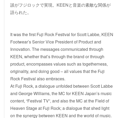
談がフジロックで実現。KEENと音楽の素敵な関係が
語られた。
It was the first Fuji Rock Festival for Scott Labbe, KEEN
Footwear’s Senior Vice President of Product and
Innovation. The messages communicated through
KEEN, whether that’s through the brand or through
product, encompasses values such as togetherness,
originality, and doing good – all values that the Fuji
Rock Festival also embraces.
At Fuji Rock, a dialogue unfolded between Scott Labbe
and George Williams, the MC for KEEN Japan’s music
content, “Festival TV”, and also the MC at the Field of
Heaven Stage at Fuji Rock; a dialogue that shed light
on the synergy between KEEN and the world of music.