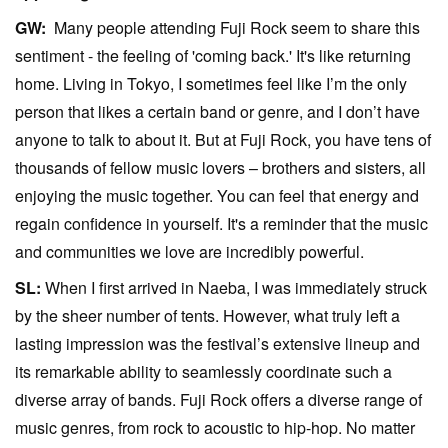
GW:
Many people attending Fuji Rock seem to share this
sentiment - the feeling of 'coming back.' It's like returning
home. Living in Tokyo, I sometimes feel like I’m the only
person that likes a certain band or genre, and I don’t have
anyone to talk to about it. But at Fuji Rock, you have tens of
thousands of fellow music lovers – brothers and sisters, all
enjoying the music together. You can feel that energy and
regain confidence in yourself. It's a reminder that the music
and communities we love are incredibly powerful.
SL:
When I first arrived in Naeba, I was immediately struck
by the sheer number of tents. However, what truly left a
lasting impression was the festival’s extensive lineup and
its remarkable ability to seamlessly coordinate such a
diverse array of bands. Fuji Rock offers a diverse range of
music genres, from rock to acoustic to hip-hop. No matter