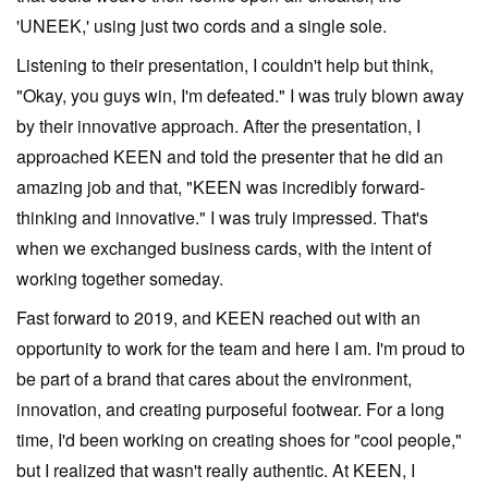
'UNEEK,' using just two cords and a single sole.
Listening to their presentation, I couldn't help but think,
"Okay, you guys win, I'm defeated." I was truly blown away
by their innovative approach. After the presentation, I
approached KEEN and told the presenter that he did an
amazing job and that, "KEEN was incredibly forward-
thinking and innovative." I was truly impressed. That's
when we exchanged business cards, with the intent of
working together someday.
Fast forward to 2019, and KEEN reached out with an
opportunity to work for the team and here I am. I'm proud to
be part of a brand that cares about the environment,
innovation, and creating purposeful footwear. For a long
time, I'd been working on creating shoes for "cool people,"
but I realized that wasn't really authentic. At KEEN, I