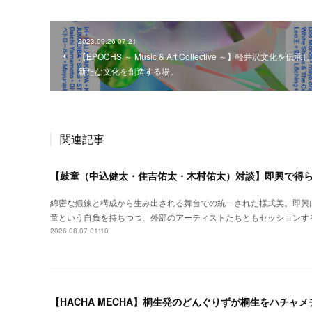
2023.09.26 07:21
【EPOCHS ～ Music & Art Collective ～】軽井沢文化を伝承
新たな文化を創造する場。
関連記事
【鼓童（中込健太・住吉佑太・木村佑太）対談】即興で得
綿密な鍛錬と構成から生み出される舞台での統一された様式美。即興
童という自負を持ちつつ、外部のアーティストたちともセッションす
2026.08.07 01:10
【HACHA MECHA】桐生発のどんぐりずが桐生をハチャ