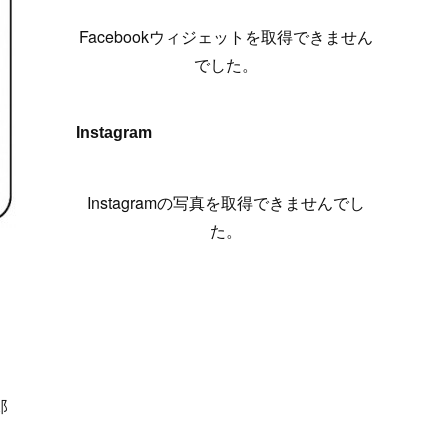
(
6
)
(
7
)
(
7
)
(
7
)
(
13
)
(
12
)
(
10
)
(
9
)
Facebookウィジェットを取得できません
(
7
)
(
8
)
(
5
)
(
7
)
(
14
)
(
6
)
(
14
)
でした。
(
7
)
(
4
)
(
5
)
(
8
)
(
8
)
(
2
)
(
4
)
(
9
)
(
3
)
(
9
)
Instagram
(
9
)
(
8
)
(
8
)
(
8
)
(
4
)
Instagramの写真を取得できませんでし
(
5
)
た。
郎