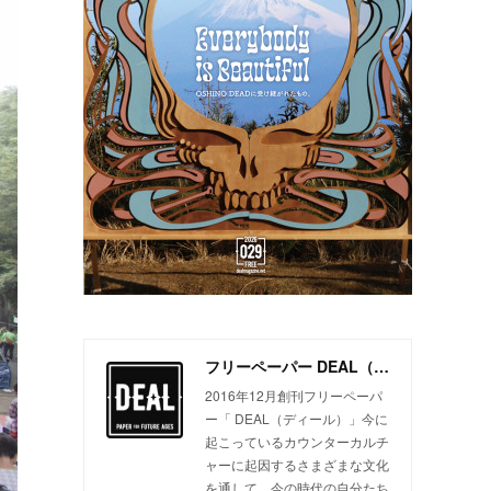
フリーペーパー DEAL（ディール）
2016年12月創刊フリーペーパ
ー「 DEAL（ディール）」今に
起こっているカウンターカルチ
ャーに起因するさまざまな文化
を通して、今の時代の自分たち