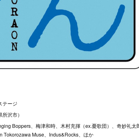
ステージ
県所沢市）
ging Boppers、梅津和時、木村充揮（ex.憂歌団）、奇妙礼太
n Tokorozawa Muse、Indus&Rocks、ほか