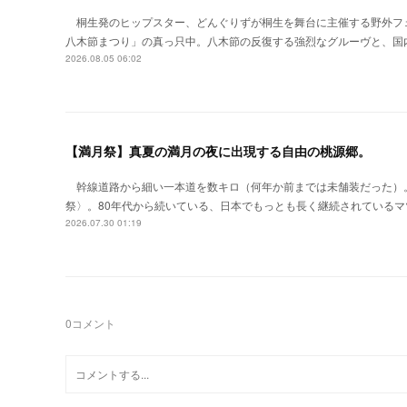
桐生発のヒップスター、どんぐりずが桐生を舞台に主催する野外フ
八木節まつり」の真っ只中。八木節の反復する強烈なグルーヴと、国
2026.08.05 06:02
【満月祭】真夏の満月の夜に出現する自由の桃源郷。
幹線道路から細い一本道を数キロ（何年か前までは未舗装だった）
祭〉。80年代から続いている、日本でもっとも長く継続されているマ
2026.07.30 01:19
0
コメント