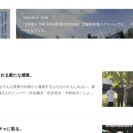
2023.09.21 10:46
し、
【中津川 THE SOLAR BUDOKAN】 太陽光発電のクリーンでピ
ースなフェス。
られる新たな感覚。
はそんな鼓童の伝統から逸脱するものなのかもしれない。鼓
る3人のメンバー（中込健太・住吉佑太・木村佑太）によ…
メチャに彩る。