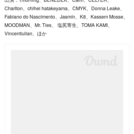
Charlton、chihei hatakeyama、CMYK、Donna Leake、
Fabiano do Nascimento、Jasmín、K8、Kassem Mosse、
MOODMAN、Mr. Ties、 塩尻寄生、TOMA KAMI、
Vincentiulian、ほか