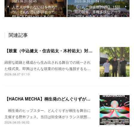
2023.09.21 00:45
2023.09.20 01:34
人と人が争わない日を作ろ
【りんご音楽祭2023】 15回
う。そんな思いが詰まった
目の開催。多種多様なアーテ
PEACE DAYが代々木公園…
ィストが今年も全国から集…
関連記事
【鼓童（中込健太・住吉佑太・木村佑太）対談】即興で得られる新たな感覚。
綿密な鍛錬と構成から生み出される舞台での統一され
た様式美。即興はそんな鼓童の伝統から逸脱するも…
2026.08.07 01:10
【HACHA MECHA】桐生発のどんぐりずが桐生をハチャメチャに彩る。
桐生発のヒップスター、どんぐりずが桐生を舞台に
主催する野外フェス。当日は街全体がトランス状態…
2026.08.05 06:02