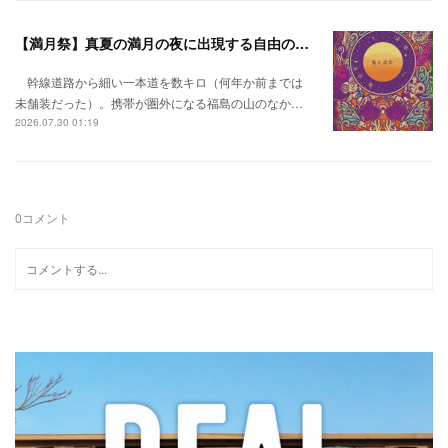
【満月祭】真夏の満月の夜に出現する自由の桃源郷。
幹線道路から細い一本道を数キロ（何年か前までは
未舗装だった）。携帯が圏外になる福島の山のなか…
2026.07.30 01:19
0
コメント