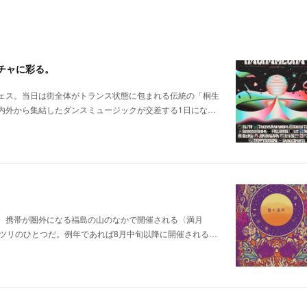
メチャに彩る。
ェス。当日は街全体がトランス状態に包まれる伝統の「桐生
内外から集結したダンスミュージックが交差する1日にな…
。携帯が圏外になる福島の山のなかで開催される〈満月
ツリのひとつだ。例年であれば8月中旬以降に開催される…