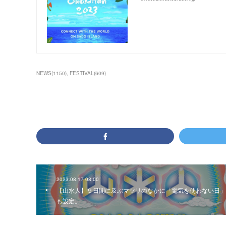
NEWS
(
1150
)
FESTIVAL
(
609
)
2023.08.17 08:00
【山水人】９日間に及ぶマツリのなかに「電気を使わない日」
も設定。