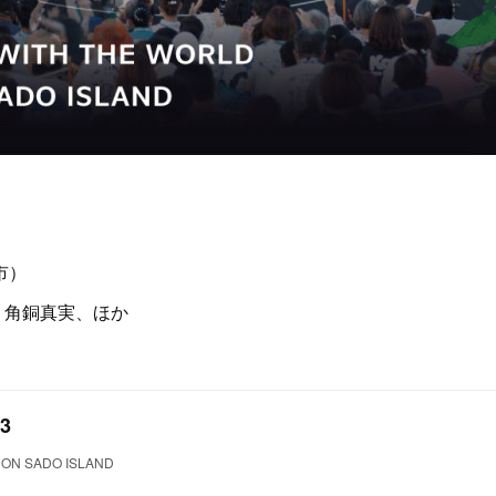
市）
沼執太、角銅真実、ほか
23
ON SADO ISLAND