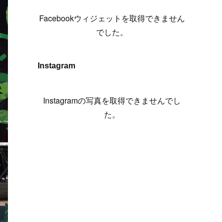
(
6
)
(
7
)
(
7
)
(
7
)
(
13
)
(
12
)
(
10
)
(
9
)
Facebookウィジェットを取得できません
(
7
)
(
8
)
(
5
)
(
7
)
(
14
)
(
6
)
(
14
)
でした。
(
7
)
(
4
)
(
5
)
(
8
)
(
8
)
(
2
)
(
4
)
(
9
)
(
3
)
(
9
)
Instagram
(
9
)
(
8
)
(
8
)
(
8
)
(
4
)
Instagramの写真を取得できませんでし
(
5
)
た。