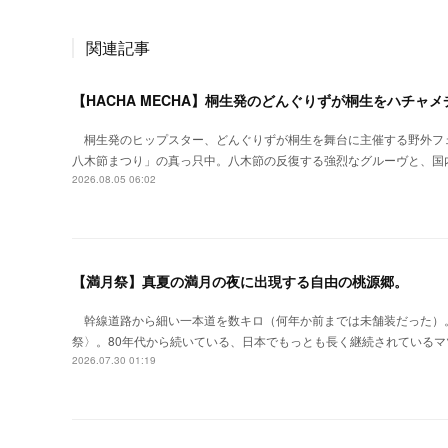
関連記事
【HACHA MECHA】桐生発のどんぐりずが桐生をハチャ
桐生発のヒップスター、どんぐりずが桐生を舞台に主催する野外フ
八木節まつり」の真っ只中。八木節の反復する強烈なグルーヴと、国
2026.08.05 06:02
【満月祭】真夏の満月の夜に出現する自由の桃源郷。
幹線道路から細い一本道を数キロ（何年か前までは未舗装だった）
祭〉。80年代から続いている、日本でもっとも長く継続されているマ
2026.07.30 01:19