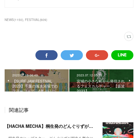
NEWS
(
1150
)
FESTIVAL
(
609
)
2023.07.18 06:49
2023.07.12 05:23
【SURF JAM FESTIVAL
宮城の小さな町から発信され
2023】千葉の海水浴場での
るフェスカルチャー。【森波
フリーフェス、4年ぶりに…
2023】
関連記事
【HACHA MECHA】桐生発のどんぐりずが桐生をハチャメチャに彩る。
桐生発のヒップスター、どんぐりずが桐生を舞台に