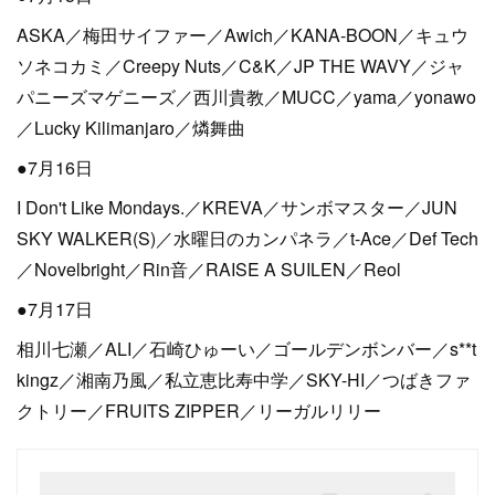
ASKA／梅田サイファー／Awich／KANA-BOON／キュウ
ソネコカミ／Creepy Nuts／C&K／JP THE WAVY／ジャ
パニーズマゲニーズ／西川貴教／MUCC／yama／yonawo
／Lucky Kilimanjaro／燐舞曲
●7月16日
I Don't Like Mondays.／KREVA／サンボマスター／JUN
SKY WALKER(S)／水曜日のカンパネラ／t-Ace／Def Tech
／Novelbright／Rin音／RAISE A SUILEN／Reol
●7月17日
相川七瀬／ALI／石崎ひゅーい／ゴールデンボンバー／s**t
kingz／湘南乃風／私立恵比寿中学／SKY-HI／つばきファ
クトリー／FRUITS ZIPPER／リーガルリリー