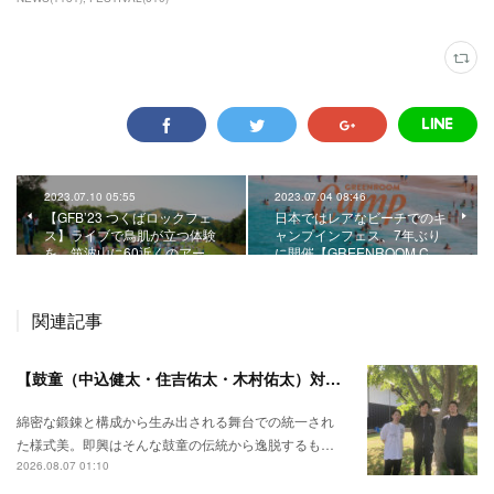
2023.07.10 05:55
2023.07.04 08:46
【GFB’23 つくばロックフェ
日本ではレアなビーチでのキ
ス】ライブで鳥肌が立つ体験
ャンプインフェス、7年ぶり
を。筑波山に60近くのアー…
に開催【GREENROOM C…
関連記事
【鼓童（中込健太・住吉佑太・木村佑太）対談】即興で得られる新たな感覚。
綿密な鍛錬と構成から生み出される舞台での統一され
た様式美。即興はそんな鼓童の伝統から逸脱するも…
2026.08.07 01:10