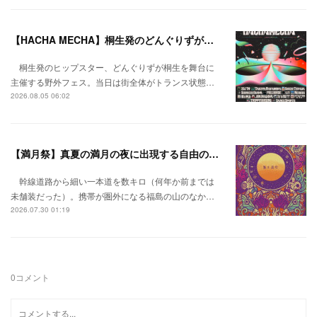
【HACHA MECHA】桐生発のどんぐりずが桐生をハチャメチャに彩る。
桐生発のヒップスター、どんぐりずが桐生を舞台に
主催する野外フェス。当日は街全体がトランス状態…
2026.08.05 06:02
【満月祭】真夏の満月の夜に出現する自由の桃源郷。
幹線道路から細い一本道を数キロ（何年か前までは
未舗装だった）。携帯が圏外になる福島の山のなか…
2026.07.30 01:19
0
コメント