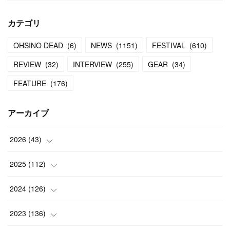
カテゴリ
OHSINO DEAD
(
6
)
NEWS
(
1151
)
FESTIVAL
(
610
)
REVIEW
(
32
)
INTERVIEW
(
255
)
GEAR
(
34
)
FEATURE
(
176
)
アーカイブ
2026
(
43
)
(
2
)
2025
(
112
)
(
3
)
(
7
)
2024
(
126
)
(
5
)
(
13
)
(
7
)
2023
(
136
)