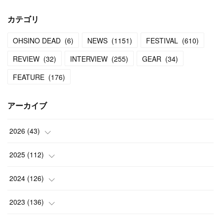
カテゴリ
OHSINO DEAD
(
6
)
NEWS
(
1151
)
FESTIVAL
(
610
)
REVIEW
(
32
)
INTERVIEW
(
255
)
GEAR
(
34
)
FEATURE
(
176
)
アーカイブ
2026
(
43
)
(
2
)
2025
(
112
)
(
3
)
(
7
)
2024
(
126
)
(
5
)
(
13
)
(
7
)
2023
(
136
)