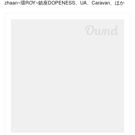
zhaan~環ROY~鎮座DOPENESS、UA、Caravan、ほか