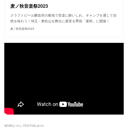
麦ノ秋音楽祭2023
クラフトビール醸造所の敷地で音楽に酔いしれ、キャンプを通じて自
然を味わう！埼玉・東松山を舞台に麦実る季節「麦秋」に開催！
麦ノ秋音楽祭2023
NEWS
(
1151
)
FESTIVAL
(
610
)