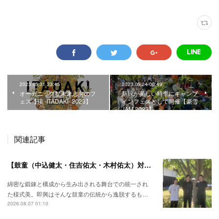
2023.05.31 23:45
2023.05.24 00:49
オーガニックな未来志向のフ
新緑が美しい時季にキャンプ
ェス【頂 -ITADAKI- 2023】
インフェスとして開催【豪雪
JAM 2023】
関連記事
【鼓童（中込健太・住吉佑太・木村佑太）対談】即興で得られる新たな感覚。
綿密な鍛錬と構成から生み出される舞台での統一され
た様式美。即興はそんな鼓童の伝統から逸脱するも…
2026.08.07 01:10