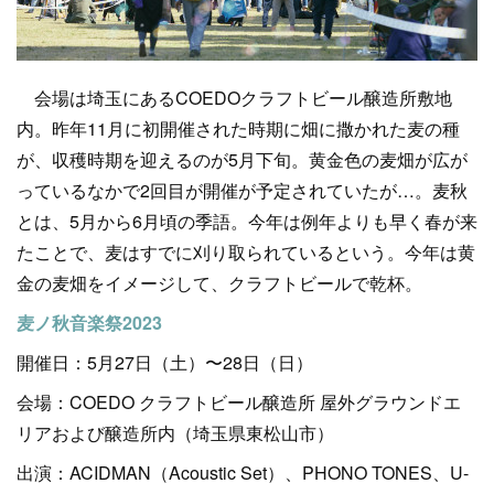
会場は埼玉にあるCOEDOクラフトビール醸造所敷地
内。昨年11月に初開催された時期に畑に撒かれた⻨の種
が、収穫時期を迎えるのが5月下旬。⻩⾦⾊の⻨畑が広が
っているなかで2回目が開催が予定されていたが…。麦秋
とは、5月から6月頃の季語。今年は例年よりも早く春が来
たことで、麦はすでに刈り取られているという。今年は黄
金の麦畑をイメージして、クラフトビールで乾杯。
⻨ノ秋⾳楽祭2023
開催日：5月27日（土）〜28日（日）
会場：COEDO クラフトビール醸造所 屋外グラウンドエ
リアおよび醸造所内（埼玉県東松山市）
出演：ACIDMAN（Acoustic Set）、PHONO TONES、U-