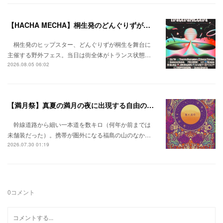
【HACHA MECHA】桐生発のどんぐりずが桐生をハチャメチャに彩る。
桐生発のヒップスター、どんぐりずが桐生を舞台に
主催する野外フェス。当日は街全体がトランス状態…
2026.08.05 06:02
【満月祭】真夏の満月の夜に出現する自由の桃源郷。
幹線道路から細い一本道を数キロ（何年か前までは
未舗装だった）。携帯が圏外になる福島の山のなか…
2026.07.30 01:19
0
コメント