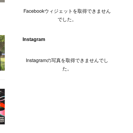
(
6
)
(
7
)
(
7
)
(
7
)
(
13
)
(
12
)
(
10
)
(
9
)
Facebookウィジェットを取得できません
(
7
)
(
8
)
(
5
)
(
7
)
(
14
)
(
6
)
(
14
)
でした。
(
7
)
(
4
)
(
5
)
(
8
)
(
8
)
(
2
)
(
4
)
(
9
)
(
3
)
(
9
)
Instagram
(
9
)
(
8
)
(
8
)
(
8
)
(
4
)
Instagramの写真を取得できませんでし
(
5
)
た。