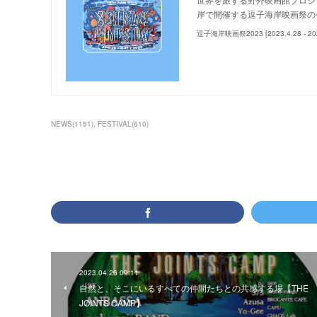
岸で開催する逗子海岸映画祭の公
逗子海岸映画祭2023 [2023.4.28 - 202
NEWS
(
1151
)
FESTIVAL
(
610
)
2023.04.26 09:11
自然と、そこにいるすべての仲間たちとの共感する場【THE
JOINTS CAMP】