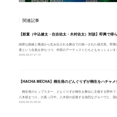
関連記事
【鼓童（中込健太・住吉佑太・木村佑太）対談】即興で得
綿密な鍛錬と構成から生み出される舞台での統一された様式美。即興
童という自負を持ちつつ、外部のアーティストたちともセッションす
2026.08.07 01:10
【HACHA MECHA】桐生発のどんぐりずが桐生をハチャ
桐生発のヒップスター、どんぐりずが桐生を舞台に主催する野外フ
八木節まつり」の真っ只中。八木節の反復する強烈なグルーヴと、国
2026.08.05 06:02