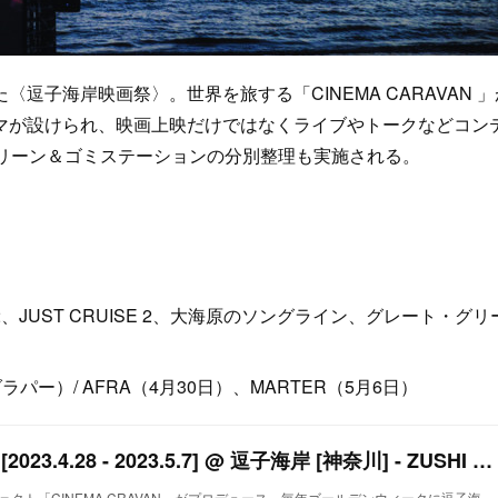
子海岸映画祭〉。世界を旅する「CINEMA CARAVAN 」
マが設けられ、映画上映だけではなくライブやトークなどコン
クリーン＆ゴミステーションの分別整理も実施される。
UST CRUISE 2、大海原のソングライン、グレート・グリ
ダラパー）/ AFRA（4月30日）、MARTER（5月6日）
逗子海岸映画祭2023 [2023.4.28 - 2023.5.7] @ 逗子海岸 [神奈川] - ZUSHI BEACH FILM FESTIVAL 2023
クト「CINEMA CRAVAN」がプロデュース。毎年ゴールデンウィークに逗子海