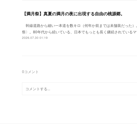
【満月祭】真夏の満月の夜に出現する自由の桃源郷。
幹線道路から細い一本道を数キロ（何年か前までは未舗装だった）
祭〉。80年代から続いている、日本でもっとも長く継続されているマ
2026.07.30 01:19
0
コメント