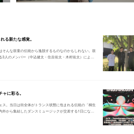
られる新たな感覚。
はそんな鼓童の伝統から逸脱するものなのかもしれない。鼓
る3人のメンバー（中込健太・住吉佑太・木村佑太）によ…
メチャに彩る。
ェス。当日は街全体がトランス状態に包まれる伝統の「桐生
内外から集結したダンスミュージックが交差する1日にな…