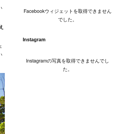
(
6
)
(
7
)
(
7
)
(
7
)
(
13
)
(
12
)
(
10
)
(
9
)
い
Facebookウィジェットを取得できません
(
7
)
(
8
)
(
5
)
(
7
)
(
14
)
(
6
)
(
14
)
でした。
(
7
)
(
4
)
(
5
)
(
8
)
(
8
)
(
2
)
え
(
4
)
(
9
)
(
3
)
(
9
)
Instagram
ェ
(
9
)
(
8
)
(
8
)
い
(
8
)
(
4
)
Instagramの写真を取得できませんでし
(
5
)
た。