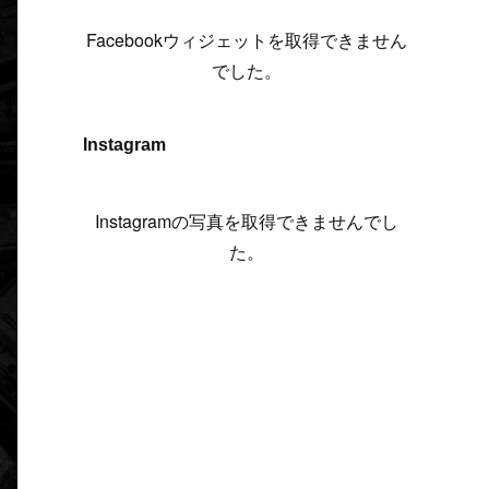
(
6
)
(
7
)
(
7
)
(
7
)
(
13
)
(
12
)
(
10
)
(
9
)
Facebookウィジェットを取得できません
(
7
)
(
8
)
(
5
)
(
7
)
(
14
)
(
6
)
(
14
)
でした。
(
7
)
(
4
)
(
5
)
(
8
)
(
8
)
(
2
)
(
4
)
(
9
)
(
3
)
(
9
)
Instagram
(
9
)
(
8
)
(
8
)
(
8
)
(
4
)
Instagramの写真を取得できませんでし
(
5
)
た。