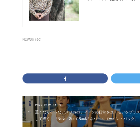
NEWS
(
1150
)
2022.12.21 01:59
重くなりそうなアメリカのティーンの日常をユーモアをプラス
して描く。『Never Goin' Back / ネバ―・ゴーイン・バック』