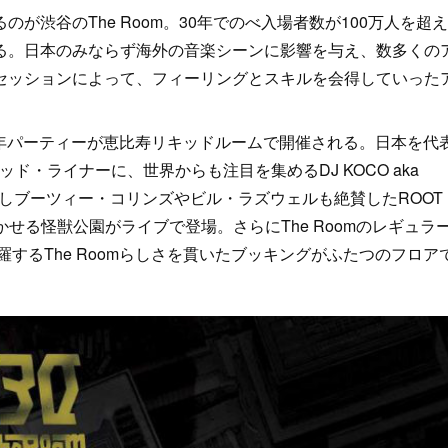
渋谷のThe Room。30年でのべ入場者数が100万人を超え
る。日本のみならず海外の音楽シーンに影響を与え、数多くの
セッションによって、フィーリングとスキルを会得していった
の周年パーティーが恵比寿リキッドルームで開催される。日本を代
ッド・ライナーに、世界からも注目を集めるDJ KOCO aka
ムを発表しブーツィー・コリンズやビル・ラズウェルも絶賛したROOT
ドを聴かせる怪獣公園がライブで登場。さらにThe Roomのレギュラ
するThe Roomらしさを貫いたブッキングがふたつのフロア