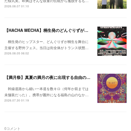
た様式美。即興はそんな鼓童の伝統から逸脱するも…
2026.08.07 01:10
【HACHA MECHA】桐生発のどんぐりずが桐生をハチャメチャに彩る。
桐生発のヒップスター、どんぐりずが桐生を舞台に
主催する野外フェス。当日は街全体がトランス状態…
2026.08.05 06:02
【満月祭】真夏の満月の夜に出現する自由の桃源郷。
幹線道路から細い一本道を数キロ（何年か前までは
未舗装だった）。携帯が圏外になる福島の山のなか…
2026.07.30 01:19
0
コメント