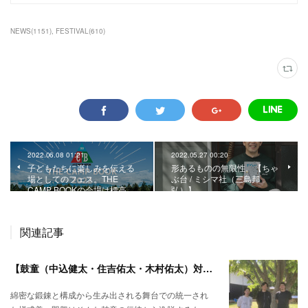
NEWS
(
1151
)
FESTIVAL
(
610
)
2022.06.08 01:21
2022.05.27 00:20
子どもたちに楽しみを伝える
形あるものの無限性。【ちゃ
場としてのフェス。THE
ぶ台 / ミシマ社（三島邦
CAMP BOOKの会場は標高…
弘）】
関連記事
【鼓童（中込健太・住吉佑太・木村佑太）対談】即興で得られる新たな感覚。
綿密な鍛錬と構成から生み出される舞台での統一され