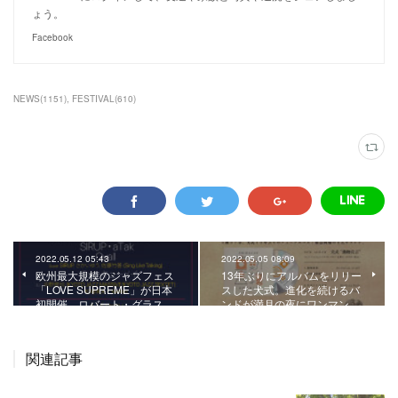
ょう。
Facebook
NEWS
(
1151
)
FESTIVAL
(
610
)
2022.05.12 05:43
2022.05.05 08:09
欧州最大規模のジャズフェス
13年ぶりにアルバムをリリー
「LOVE SUPREME」が日本
スした犬式。進化を続けるバ
初開催。ロバート・グラス…
ンドが満月の夜にワンマン…
関連記事