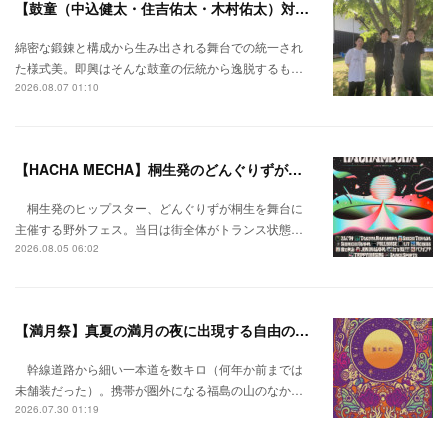
【鼓童（中込健太・住吉佑太・木村佑太）対談】即興で得られる新たな感覚。
綿密な鍛錬と構成から生み出される舞台での統一され
た様式美。即興はそんな鼓童の伝統から逸脱するも…
2026.08.07 01:10
【HACHA MECHA】桐生発のどんぐりずが桐生をハチャメチャに彩る。
桐生発のヒップスター、どんぐりずが桐生を舞台に
主催する野外フェス。当日は街全体がトランス状態…
2026.08.05 06:02
【満月祭】真夏の満月の夜に出現する自由の桃源郷。
幹線道路から細い一本道を数キロ（何年か前までは
未舗装だった）。携帯が圏外になる福島の山のなか…
2026.07.30 01:19