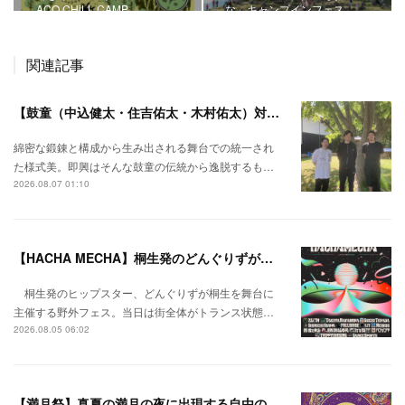
ACO CHiLL CAMP
な」キャンプインフェス
関連記事
【鼓童（中込健太・住吉佑太・木村佑太）対談】即興で得られる新たな感覚。
綿密な鍛錬と構成から生み出される舞台での統一され
た様式美。即興はそんな鼓童の伝統から逸脱するも…
2026.08.07 01:10
【HACHA MECHA】桐生発のどんぐりずが桐生をハチャメチャに彩る。
桐生発のヒップスター、どんぐりずが桐生を舞台に
主催する野外フェス。当日は街全体がトランス状態…
2026.08.05 06:02
【満月祭】真夏の満月の夜に出現する自由の桃源郷。