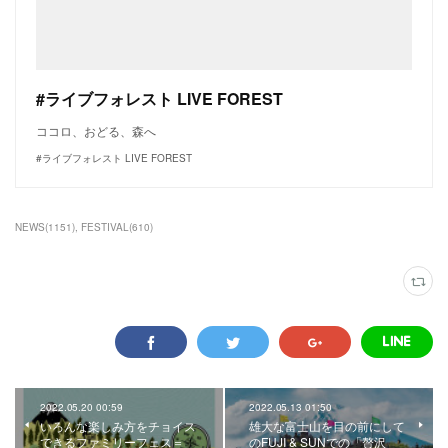
#ライブフォレスト LIVE FOREST
ココロ、おどる、森へ
#ライブフォレスト LIVE FOREST
NEWS
(
1151
)
FESTIVAL
(
610
)
2022.05.20 00:59
2022.05.13 01:50
いろんな楽しみ方をチョイス
雄大な富士山を目の前にして
できるファミリーフェス＝
のFUJI & SUNでの「贅沢