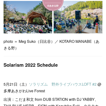
photo ＝ Meg Suko（日比谷）／ KOTARO MANABE（あ
きる野）
Solarism 2022 Schedule
5月21日（土）
ソラリズム 野外ライブハウスLOFT #2
@
多摩あきがわLive Forest
出演：こだま和文 from DUB STATION with DJ YABBY、
THA BLUE HERB、SION with Kazuhiko Fujii、タテタカ