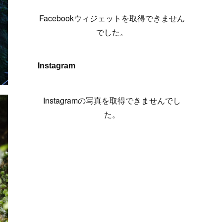
(
6
)
(
7
)
(
7
)
(
7
)
(
13
)
(
12
)
(
10
)
(
9
)
Facebookウィジェットを取得できません
(
7
)
(
8
)
(
5
)
(
7
)
(
14
)
(
6
)
(
14
)
でした。
(
7
)
(
4
)
(
5
)
(
8
)
(
8
)
(
2
)
(
4
)
(
9
)
(
3
)
(
9
)
Instagram
(
9
)
(
8
)
(
8
)
(
8
)
(
4
)
Instagramの写真を取得できませんでし
(
5
)
た。