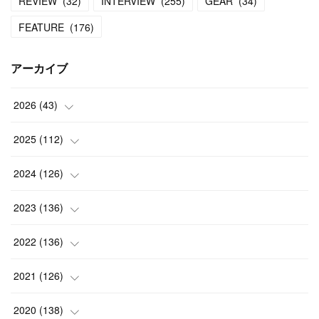
REVIEW
(
32
)
INTERVIEW
(
255
)
GEAR
(
34
)
FEATURE
(
176
)
アーカイブ
2026
(
43
)
(
2
)
2025
(
112
)
(
3
)
(
7
)
2024
(
126
)
(
5
)
(
13
)
(
7
)
2023
(
136
)
(
13
)
(
15
)
(
13
)
(
4
)
2022
(
136
)
(
6
)
(
12
)
(
15
)
(
15
)
(
6
)
2021
(
126
)
(
2
)
(
12
)
(
23
)
(
21
)
(
20
)
(
13
)
2020
(
138
)