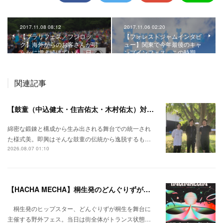
2017.11.08 08:12
2017.11.06 02:20
【ブラリフェス／フジロッ
【フォレストジャムインタビ
ク】海外からのお客さんが明
ュー】関東で今年最後のキャ
らかに増え続けている。日…
ンプインフェス。この時期…
関連記事
【鼓童（中込健太・住吉佑太・木村佑太）対談】即興で得られる新たな感覚。
綿密な鍛錬と構成から生み出される舞台での統一され
た様式美。即興はそんな鼓童の伝統から逸脱するも…
2026.08.07 01:10
【HACHA MECHA】桐生発のどんぐりずが桐生をハチャメチャに彩る。
桐生発のヒップスター、どんぐりずが桐生を舞台に
主催する野外フェス。当日は街全体がトランス状態…