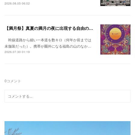
2026.08.05 06:02
【満月祭】真夏の満月の夜に出現する自由の桃源郷。
幹線道路から細い一本道を数キロ（何年か前までは
未舗装だった）。携帯が圏外になる福島の山のなか…
2026.07.30 01:19
0
コメント