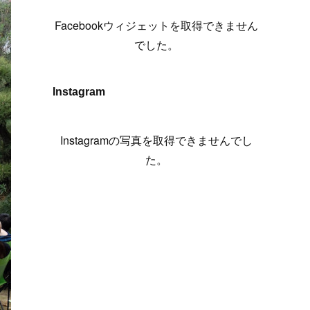
(
6
)
(
7
)
(
7
)
(
7
)
(
13
)
(
12
)
(
10
)
(
9
)
Facebookウィジェットを取得できません
(
7
)
(
8
)
(
5
)
(
7
)
(
14
)
(
6
)
(
14
)
でした。
(
7
)
(
4
)
(
5
)
(
8
)
(
8
)
(
2
)
(
4
)
(
9
)
(
3
)
(
9
)
Instagram
(
9
)
(
8
)
(
8
)
(
8
)
(
4
)
Instagramの写真を取得できませんでし
(
5
)
た。