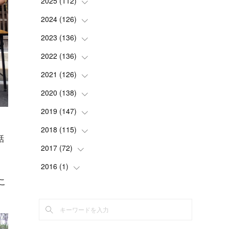
2025
(
112
(
2
)
)
(
3
)
2024
(
126
(
7
)
)
(
5
)
(
13
)
2023
(
136
(
7
)
)
(
13
)
(
15
)
(
13
)
2022
(
136
(
4
)
)
(
6
)
(
12
)
(
15
)
(
15
)
2021
(
126
(
6
)
)
(
2
)
(
12
)
(
23
)
(
21
)
(
20
)
2020
(
138
(
13
)
)
(
6
)
(
6
)
(
17
)
(
15
)
(
22
)
(
13
)
2019
(
147
(
9
)
)
(
6
)
(
6
)
(
5
)
(
14
)
(
11
)
(
9
)
(
14
)
2018
(
115
(
14
)
)
話
(
14
)
(
4
)
(
11
)
(
15
)
(
19
)
(
19
)
(
17
)
2017
(
72
(
8
)
)
」
(
8
)
(
18
)
(
8
)
(
6
)
(
15
)
(
18
)
(
22
)
(
17
)
」
2016
(
1
(
)
16
)
(
5
)
こ
(
8
)
(
16
)
(
10
)
(
6
)
(
12
)
(
13
)
(
14
)
(
14
)
(
1
)
(
8
)
(
7
)
(
10
)
(
13
)
(
15
)
(
11
)
(
15
)
(
9
)
(
9
)
(
6
)
(
3
)
(
8
)
(
11
)
(
16
)
(
12
)
(
13
)
(
17
)
(
8
)