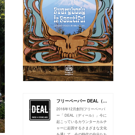
フリーペーパー DEAL（ディール）
2016年12月創刊フリーペーパ
ー「 DEAL（ディール）」今に
起こっているカウンターカルチ
ャーに起因するさまざまな文化
を通して、今の時代の自分たち