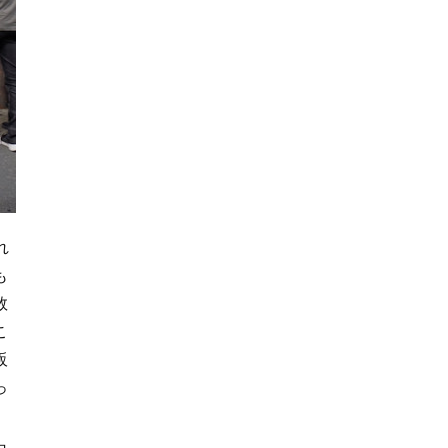
れ
も
数
こ
販
っ