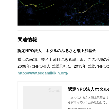
関連情報
認定NPO法人 ホタルのふるさと瀬上沢基金
横浜の南部、栄区上郷町にある瀬上沢。この地域の
2008年にNPO法人に認証され、2013年に認定
http://www.segamikikin.org/
認定NPO法人ホタ
ホタルのふるさと瀬上沢基金は
緑を守っていくため活動してい
www.segamikikin.org