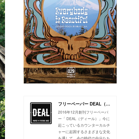
フリーペーパー DEAL（ディール）
2016年12月創刊フリーペーパ
ー「 DEAL（ディール）」今に
起こっているカウンターカルチ
ャーに起因するさまざまな文化
を通して、今の時代の自分たち