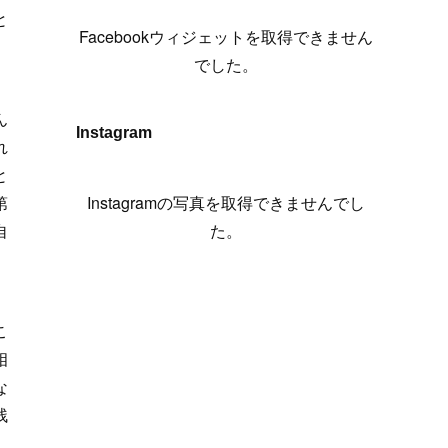
(
6
)
(
7
)
(
7
)
(
7
)
(
13
)
(
12
)
(
10
)
(
9
)
と
Facebookウィジェットを取得できません
(
7
)
(
8
)
(
5
)
(
7
)
(
14
)
(
6
)
(
14
)
でした。
(
7
)
(
4
)
(
5
)
(
8
)
(
8
)
(
2
)
ん
(
4
)
(
9
)
(
3
)
(
9
)
Instagram
れ
(
9
)
(
8
)
(
8
)
と
(
8
)
(
4
)
Instagramの写真を取得できませんでし
第
(
5
)
た。
自
こ
相
な
残