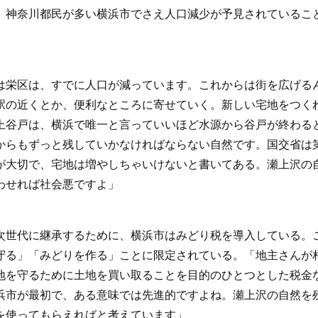
、神奈川都民が多い横浜市でさえ人口減少が予見されているこ
は栄区は、すでに人口が減っています。これからは街を広げる
駅の近くとか、便利なところに寄せていく。新しい宅地をつく
上谷戸は、横浜で唯一と言っていいほど水源から谷戸が終わる
からもずっと残していかなければならない自然です。国交省は
が大切で、宅地は増やしちゃいけないと書いてある。瀬上沢の
わせれば社会悪ですよ」
世代に継承するために、横浜市はみどり税を導入している。
守る」「みどりを作る」ことに限定されている。「地主さんが
地を守るために土地を買い取ることを目的のひとつとした税金
浜市が最初で、ある意味では先進的ですよね。瀬上沢の自然を
を使ってもらえればと考えています」