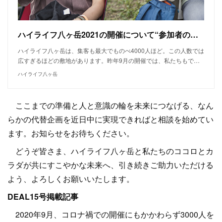
ハイライフ八ヶ岳2021の開催について“参加者のみなさん”から声を募集します - ハイライフ八ヶ岳
ハイライフ八ヶ岳は、集客も最大でものべ4000人ほど。この人数では
広すぎるほどの敷地があります。昨年9月の開催では、私たちもで…
ハイライフ八ヶ岳
ここまでの準備と人と意識の輪を未来につなげる、なん
らかの代替企画を近日中に実現できればと相談を始めてい
ます。お知らせをお待ちください。
どうぞ皆さま、ハイライフ八ヶ岳と私たちのココロとカ
ラダが共にすこやかな未来へ、引き続きご助力いただける
よう、よろしくお願いいたします。
DEAL15号掲載記事
2020年9月、コロナ禍での開催にもかかわらず3000人を