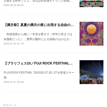
主催する野外フェス。当日は街全体がトランス状態…
2026.08.05 06:02
【満月祭】真夏の満月の夜に出現する自由の桃源郷。
幹線道路から細い一本道を数キロ（何年か前までは
未舗装だった）。携帯が圏外になる福島の山のなか…
2026.07.30 01:19
【ブラリフェス25／FUJI ROCK FESTIVAL】日本の夏にはフジロックが欠かせない。
FUJI ROCK FESTIVAL ’252025.07.25 -27＠苗場スキー
場
2026.07.21 05:09
0
コメント