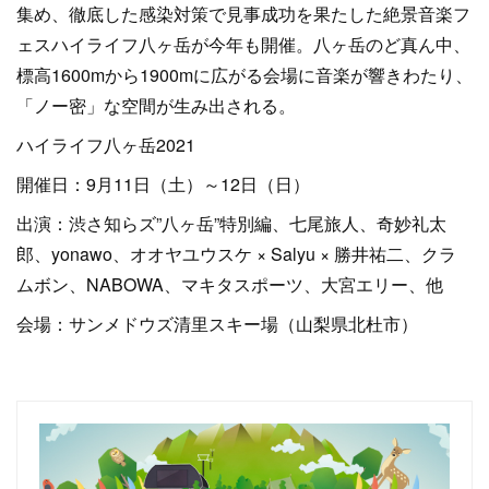
集め、徹底した感染対策で見事成功を果たした絶景音楽フ
ェスハイライフ八ヶ岳が今年も開催。八ヶ岳のど真ん中、
標高1600mから1900mに広がる会場に音楽が響きわたり、
「ノー密」な空間が生み出される。
ハイライフ八ヶ岳2021
開催日：9月11日（土）～12日（日）
出演：渋さ知らズ”八ヶ岳”特別編、七尾旅人、奇妙礼太
郎、yonawo、オオヤユウスケ × Salyu × 勝井祐二、クラ
ムボン、NABOWA、マキタスポーツ、大宮エリー、他
会場：サンメドウズ清里スキー場（山梨県北杜市）