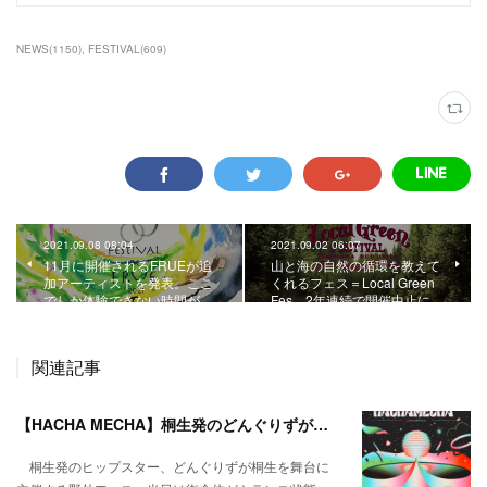
NEWS
(
1150
)
FESTIVAL
(
609
)
2021.09.08 08:04
2021.09.02 06:07
11月に開催されるFRUEが追
山と海の自然の循環を教えて
加アーティストを発表。ここ
くれるフェス＝Local Green
でしか体験できない時間が…
Fes。2年連続で開催中止に。
関連記事
【HACHA MECHA】桐生発のどんぐりずが桐生をハチャメチャに彩る。
桐生発のヒップスター、どんぐりずが桐生を舞台に