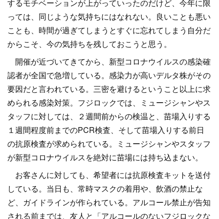
するモチベーションが上がっていったのだけど、今年に限
っては、同じような気持ちにはなれない。良いことも悪い
ことも、時間が過ぎてしまうとすぐに忘れてしまう自分だ
からこそ、今の気持ちを残しておこうと思う。
開催が近づいてきてから、新型コロナウイルスの感染確
認者が全国で急増している。感染力が高いデルタ株がその
要因だと言われている。三密を避けるということ以上に求
められる感染対策。フジロックでは、ミュージシャンやス
タッフに対しては、２週間前からの検温と、苗場入りする
１週間程度前までのPCR検査、そして苗場入りする前日
の抗原検査が求められている。ミュージシャンやスタッフ
が新型コロナウイルスを絶対に苗場には持ち込まない。
お客さんに対しても、希望者には抗原検査キットを送付
している。当日も、常時マスクの着用や、飲酒の禁止な
ど、ガイドラインが作られている。アルコール禁止が告知
される前までは、友人と「アルコールのないフジロックな