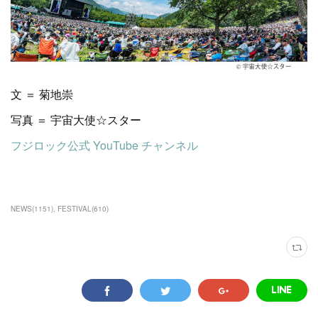
文 ＝ 菊地崇
写真 ＝ 宇宙大使☆スター
フジロック公式 YouTube チャンネル
NEWS
(
1151
)
FESTIVAL
(
610
)