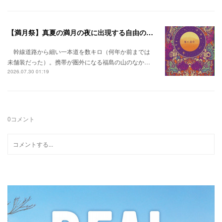
【満月祭】真夏の満月の夜に出現する自由の桃源郷。
幹線道路から細い一本道を数キロ（何年か前までは
未舗装だった）。携帯が圏外になる福島の山のなか…
2026.07.30 01:19
0
コメント