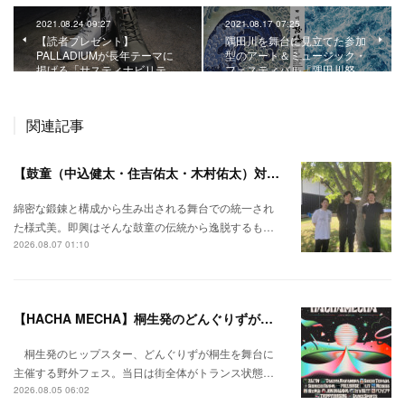
2021.08.24 09:27
2021.08.17 07:25
【読者プレゼント】
隅田川を舞台に見立てた参加
PALLADIUMが長年テーマに
型のアート＆ミュージック・
掲げる「サスティナビリテ…
フェスティバル「隅田川怒…
関連記事
【鼓童（中込健太・住吉佑太・木村佑太）対談】即興で得られる新たな感覚。
綿密な鍛錬と構成から生み出される舞台での統一され
た様式美。即興はそんな鼓童の伝統から逸脱するも…
2026.08.07 01:10
【HACHA MECHA】桐生発のどんぐりずが桐生をハチャメチャに彩る。
桐生発のヒップスター、どんぐりずが桐生を舞台に
主催する野外フェス。当日は街全体がトランス状態…
2026.08.05 06:02