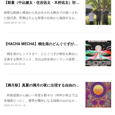
【鼓童（中込健太・住吉佑太・木村佑太）対談】即興で得られる新たな感覚。
綿密な鍛錬と構成から生み出される舞台での統一され
た様式美。即興はそんな鼓童の伝統から逸脱するも…
2026.08.07 01:10
【HACHA MECHA】桐生発のどんぐりずが桐生をハチャメチャに彩る。
桐生発のヒップスター、どんぐりずが桐生を舞台に
主催する野外フェス。当日は街全体がトランス状態…
2026.08.05 06:02
【満月祭】真夏の満月の夜に出現する自由の桃源郷。
幹線道路から細い一本道を数キロ（何年か前までは
未舗装だった）。携帯が圏外になる福島の山のなか…
2026.07.30 01:19