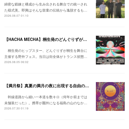
綿密な鍛錬と構成から生み出される舞台での統一され
た様式美。即興はそんな鼓童の伝統から逸脱するも…
2026.08.07 01:10
【HACHA MECHA】桐生発のどんぐりずが桐生をハチャメチャに彩る。
桐生発のヒップスター、どんぐりずが桐生を舞台に
主催する野外フェス。当日は街全体がトランス状態…
2026.08.05 06:02
【満月祭】真夏の満月の夜に出現する自由の桃源郷。
幹線道路から細い一本道を数キロ（何年か前までは
未舗装だった）。携帯が圏外になる福島の山のなか…
2026.07.30 01:19