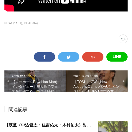
NEWS
(
1151
)
GEAR
(
34
)
2020.12.18 11:00
2020.12.09 03:30
【ローホー（Row Hoo Man)
【TOSHI-LOW（New
インタビュー】無人島でフェ
Acoustic Camp／OAU）イン
スを開催する。コロナ時代…
タビュー】 0を1にする意…
関連記事
【鼓童（中込健太・住吉佑太・木村佑太）対談】即興で得られる新たな感覚。