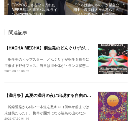
TOKYOらしさを取り入れた
『タネは誰のもの』が緊急公
MERRELLの新アパレルライ
開中。農業は人々の暮らしの
ンが2020FWに始動。
土台となるもの。種苗法改…
関連記事
【HACHA MECHA】桐生発のどんぐりずが桐生をハチャメチャに彩る。
桐生発のヒップスター、どんぐりずが桐生を舞台に
主催する野外フェス。当日は街全体がトランス状態…
2026.08.05 06:02
【満月祭】真夏の満月の夜に出現する自由の桃源郷。
幹線道路から細い一本道を数キロ（何年か前までは
未舗装だった）。携帯が圏外になる福島の山のなか…
2026.07.30 01:19